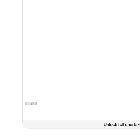
指示性數據
Unlock full charts -