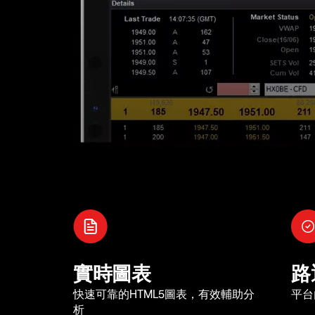
實時圖表
路
快速可靠的HTML5圖表，有效輔助分
平台
析