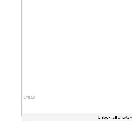
指示性數據
Unlock full charts -