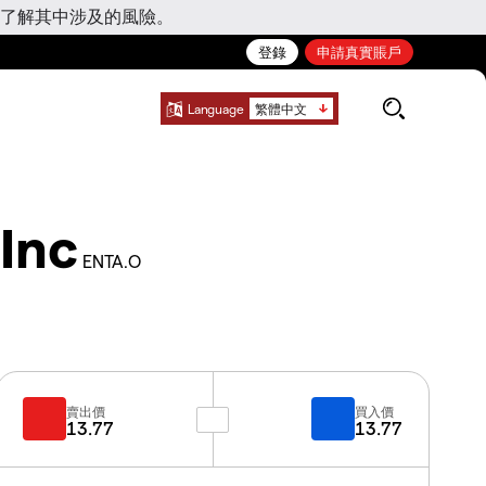
了解其中涉及的風險。
登錄
申請真實賬戶
Language
繁體中文
Inc
ENTA.O
賣出價
買入價
13.77
13.77