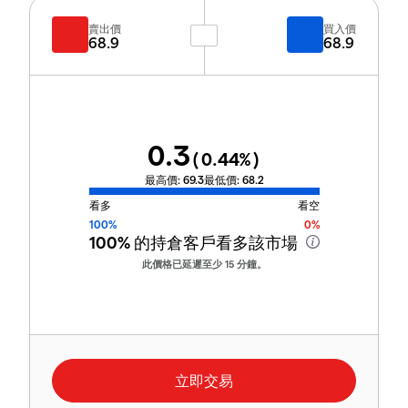
賣出價
買入價
68.9
68.9
0.3
(
0.44
%)
最高價:
69.3
最低價:
68.2
看多
看空
100%
0%
100%
的持倉客戶看多該市場
此價格已延遲至少 15 分鐘。