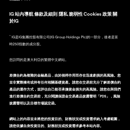
IG
站內導航
條款及細則
隱私
脆弱性
Cookies 政策
關
於IG
^
IG是IG集團控股有限公司(IG Group Holdings Plc)的一部分，後者是富
時250指數的成分股。
您訪問的是澳大利亞的繁體中文網站。
差價合約為複雜的金融產品，由於槓桿作用而存在迅速虧損的高風險。您
並非實際擁有或持有任何相關基礎資產。請您在交易前充分了解差價合約
產品的運作方式，並評估自己能否承擔資金損失的高風險。請您在與我們
進行差價合約交易前，充分閱讀保證金交易產品披露聲明「PDS」，風險
披露聲明以及目標市場認定函。
網站上的內容並未將您的投資目的、財務狀況或投資需求納入考慮範圍，
請您依據自身投資目的、財務狀況或投資需求參考本站內容。