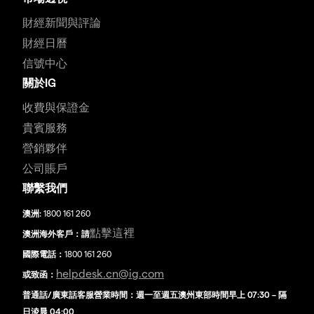
財經新聞與評論
財經日曆
信號中心
關於IG
收費與保證金
貴賓服務
營銷夥伴
公司賬戶
聯繫我們
澳洲:
1800 161 260
點擊這裡
澳洲海外客戶：請
國際電話：
1800 161 260
helpdesk.cn@ig.com
或致函：
普通話/廣東話客服營業時間：週一至週五澳州東部時間早上 07:30 – 隔
日淩晨 04:00