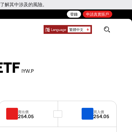
了解其中涉及的風險。
登錄
申請真實賬戶
Language
繁體中文
ETF
IYW.P
賣出價
買入價
254.05
254.05