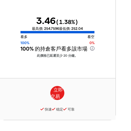
3.46
(
1.38
%)
最高價:
254.7596
最低價:
252.04
看多
看空
100%
0%
100%
的持倉客戶看多該市場
此價格已延遲至少 20 分鐘。
快速
稳定
可靠