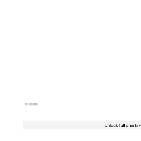
指示性數據
Unlock full charts -