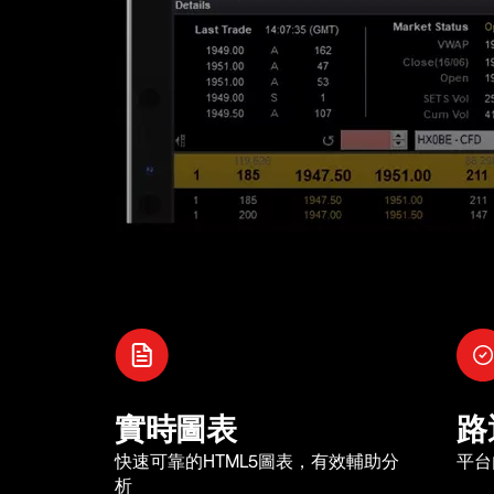
實時圖表
路
快速可靠的HTML5圖表，有效輔助分
平台
析