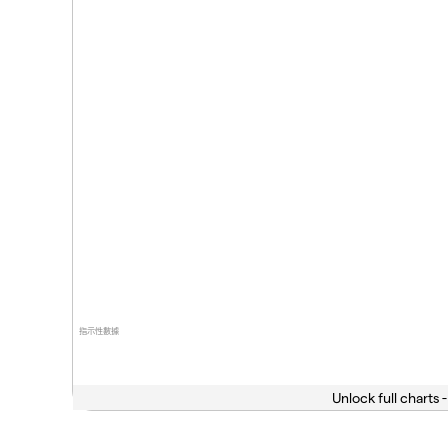
指示性數據
Unlock full charts -