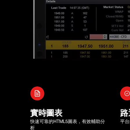
實時圖表
路
快速可靠的HTML5圖表，有效輔助分
平台
析