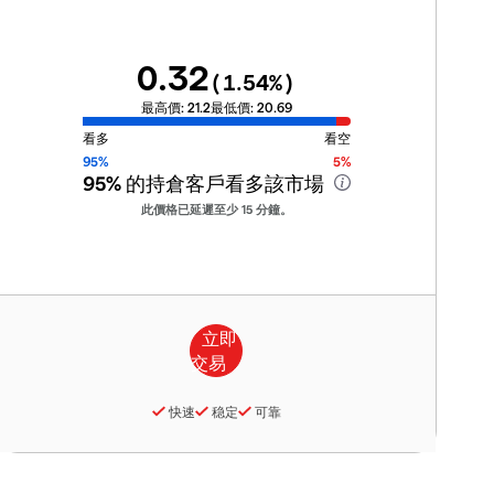
0.32
(
1.54
%)
最高價:
21.2
最低價:
20.69
看多
看空
95%
5%
95%
的持倉客戶看多該市場
此價格已延遲至少 15 分鐘。
快速
稳定
可靠