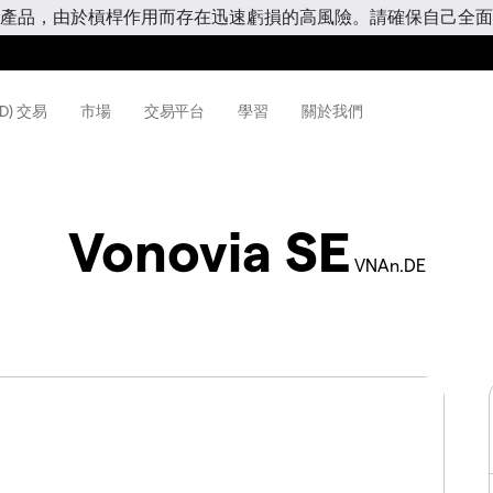
產品，由於槓桿作用而存在迅速虧損的高風險。請確保自己全面
D) 交易
市場
交易平台
學習
關於我們
Vonovia SE
VNAn.DE