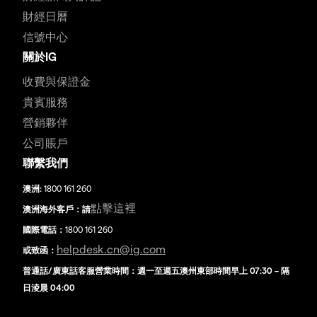
財經日曆
信號中心
關於IG
收費與保證金
貴賓服務
營銷夥伴
公司賬戶
聯繫我們
澳洲:
1800 161 260
點擊這裡
澳洲海外客戶：請
國際電話：
1800 161 260
helpdesk.cn@ig.com
或致函：
普通話/廣東話客服營業時間：週一至週五澳州東部時間早上 07:30 – 隔
日淩晨 04:00