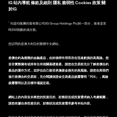
IG
站內導航
條款及細則
隱私
脆弱性
Cookies 政策
關
於IG
^
IG是IG集團控股有限公司(IG Group Holdings Plc)的一部分，後者是富
時250指數的成分股。
您訪問的是澳大利亞的繁體中文網站。
差價合約為複雜的金融產品，由於槓桿作用而存在迅速虧損的高風險。您
並非實際擁有或持有任何相關基礎資產。請您在交易前充分了解差價合約
產品的運作方式，並評估自己能否承擔資金損失的高風險。請您在與我們
進行差價合約交易前，充分閱讀保證金交易產品披露聲明「PDS」，風險
披露聲明以及目標市場認定函。
網站上的內容並未將您的投資目的、財務狀況或投資需求納入考慮範圍，
請您依據自身投資目的、財務狀況或投資需求參考本站內容。