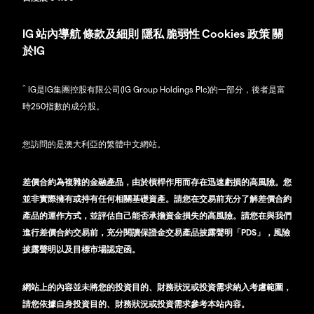
IG
站內導航
條款及細則
隱私
脆弱性
Cookies 政策
關
於IG
^
IG是IG集團控股有限公司(IG Group Holdings Plc)的一部分，後者是富
時250指數的成分股。
您訪問的是澳大利亞的繁體中文網站。
差價合約為複雜的金融產品，由於槓桿作用而存在迅速虧損的高風險。您
並非實際擁有或持有任何相關基礎資產。請您在交易前充分了解差價合約
產品的運作方式，並評估自己能否承擔資金損失的高風險。請您在與我們
進行差價合約交易前，充分閱讀保證金交易產品披露聲明「PDS」，風險
披露聲明以及目標市場認定函。
網站上的內容並未將您的投資目的、財務狀況或投資需求納入考慮範圍，
請您依據自身投資目的、財務狀況或投資需求參考本站內容。