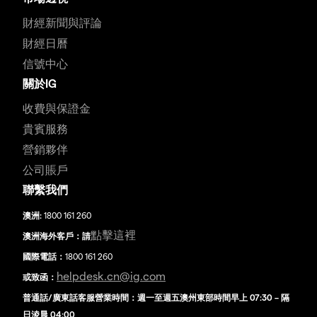
財經新聞與評論
財經日曆
信號中心
關於IG
收費與保證金
貴賓服務
營銷夥伴
公司賬戶
聯繫我們
澳洲:
1800 161 260
點擊這裡
澳洲海外客戶：請
國際電話：
1800 161 260
helpdesk.cn@ig.com
或致函：
普通話/廣東話客服營業時間：週一至週五澳州東部時間早上 07:30 – 隔
日淩晨 04:00