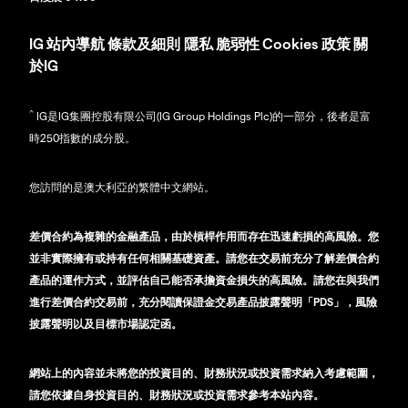
IG
站內導航
條款及細則
隱私
脆弱性
Cookies 政策
關
於IG
^
IG是IG集團控股有限公司(IG Group Holdings Plc)的一部分，後者是富
時250指數的成分股。
您訪問的是澳大利亞的繁體中文網站。
差價合約為複雜的金融產品，由於槓桿作用而存在迅速虧損的高風險。您
並非實際擁有或持有任何相關基礎資產。請您在交易前充分了解差價合約
產品的運作方式，並評估自己能否承擔資金損失的高風險。請您在與我們
進行差價合約交易前，充分閱讀保證金交易產品披露聲明「PDS」，風險
披露聲明以及目標市場認定函。
網站上的內容並未將您的投資目的、財務狀況或投資需求納入考慮範圍，
請您依據自身投資目的、財務狀況或投資需求參考本站內容。