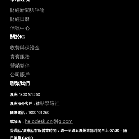
財經新聞與評論
財經日曆
信號中心
關於IG
收費與保證金
貴賓服務
營銷夥伴
公司賬戶
聯繫我們
澳洲:
1800 161 260
點擊這裡
澳洲海外客戶：請
國際電話：
1800 161 260
helpdesk.cn@ig.com
或致函：
普通話/廣東話客服營業時間：週一至週五澳州東部時間早上 07:30 – 隔
日淩晨 04:00