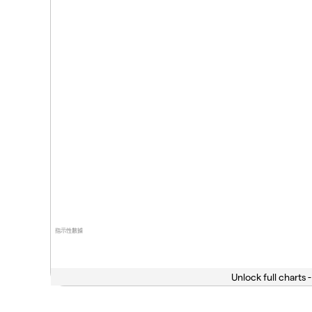
指示性數據
Unlock full charts -