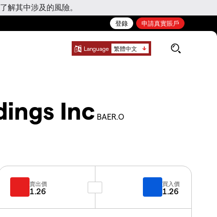
了解其中涉及的風險。
登錄
申請真實賬戶
Language
繁體中文
ings Inc
BAER.O
賣出價
買入價
1.26
1.26