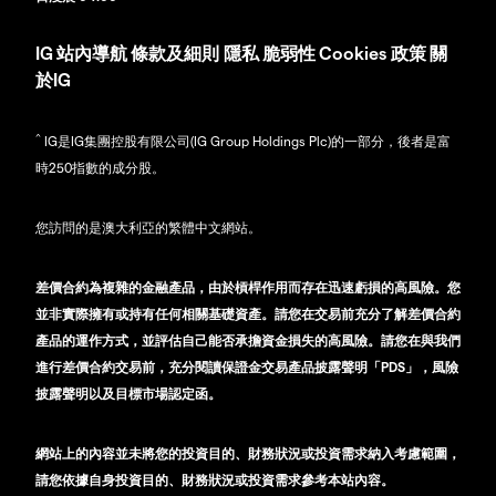
IG
站內導航
條款及細則
隱私
脆弱性
Cookies 政策
關
於IG
^
IG是IG集團控股有限公司(IG Group Holdings Plc)的一部分，後者是富
時250指數的成分股。
您訪問的是澳大利亞的繁體中文網站。
差價合約為複雜的金融產品，由於槓桿作用而存在迅速虧損的高風險。您
並非實際擁有或持有任何相關基礎資產。請您在交易前充分了解差價合約
產品的運作方式，並評估自己能否承擔資金損失的高風險。請您在與我們
進行差價合約交易前，充分閱讀保證金交易產品披露聲明「PDS」，風險
披露聲明以及目標市場認定函。
網站上的內容並未將您的投資目的、財務狀況或投資需求納入考慮範圍，
請您依據自身投資目的、財務狀況或投資需求參考本站內容。