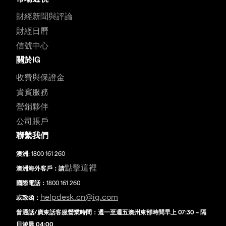
財經新聞與評論
財經日曆
信號中心
關於IG
收費與保證金
貴賓服務
營銷夥伴
公司賬戶
聯繫我們
澳洲:
1800 161 260
點擊這裡
澳洲海外客戶：請
國際電話：
1800 161 260
helpdesk.cn@ig.com
或致函：
普通話/廣東話客服營業時間：週一至週五澳州東部時間早上 07:30 – 隔
日淩晨 04:00