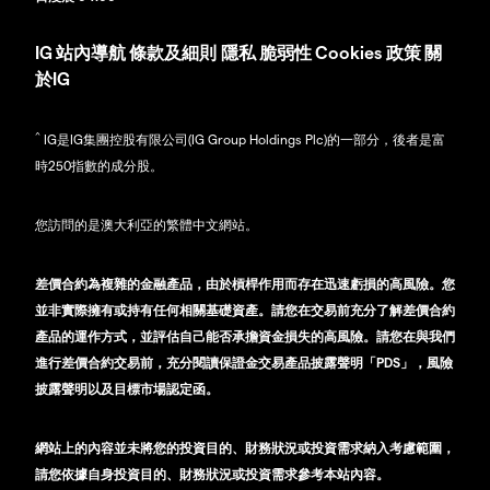
IG
站內導航
條款及細則
隱私
脆弱性
Cookies 政策
關
於IG
^
IG是IG集團控股有限公司(IG Group Holdings Plc)的一部分，後者是富
時250指數的成分股。
您訪問的是澳大利亞的繁體中文網站。
差價合約為複雜的金融產品，由於槓桿作用而存在迅速虧損的高風險。您
並非實際擁有或持有任何相關基礎資產。請您在交易前充分了解差價合約
產品的運作方式，並評估自己能否承擔資金損失的高風險。請您在與我們
進行差價合約交易前，充分閱讀保證金交易產品披露聲明「PDS」，風險
披露聲明以及目標市場認定函。
網站上的內容並未將您的投資目的、財務狀況或投資需求納入考慮範圍，
請您依據自身投資目的、財務狀況或投資需求參考本站內容。