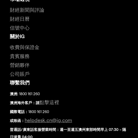
財經新聞與評論
財經日曆
信號中心
關於IG
收費與保證金
貴賓服務
營銷夥伴
公司賬戶
聯繫我們
澳洲:
1800 161 260
點擊這裡
澳洲海外客戶：請
國際電話：
1800 161 260
helpdesk.cn@ig.com
或致函：
普通話/廣東話客服營業時間：週一至週五澳州東部時間早上 07:30 – 隔
日淩晨 04:00