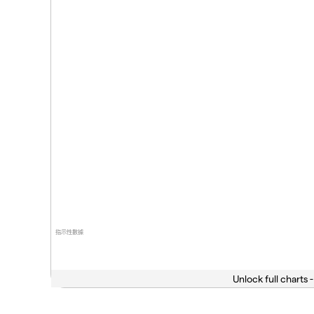
指示性數據
Unlock full charts -