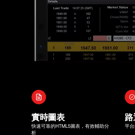
實時圖表
路
快速可靠的HTML5圖表，有效輔助分
平台
析