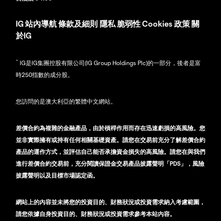
IG
站內導航
條款及細則
隱私
脆弱性
Cookies 政策
關
於IG
^
IG是IG集團控股有限公司(IG Group Holdings Plc)的一部分，後者是富
時250指數的成分股。
您訪問的是澳大利亞的繁體中文網站。
差價合約為複雜的金融產品，由於槓桿作用而存在迅速虧損的高風險。您
並非實際擁有或持有任何相關基礎資產。請您在交易前充分了解差價合約
產品的運作方式，並評估自己能否承擔資金損失的高風險。請您在與我們
進行差價合約交易前，充分閱讀保證金交易產品披露聲明「PDS」，風險
披露聲明以及目標市場認定函。
網站上的內容並未將您的投資目的、財務狀況或投資需求納入考慮範圍，
請您依據自身投資目的、財務狀況或投資需求參考本站內容。