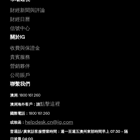
財經新聞與評論
財經日曆
信號中心
關於IG
收費與保證金
貴賓服務
營銷夥伴
公司賬戶
聯繫我們
澳洲:
1800 161 260
點擊這裡
澳洲海外客戶：請
國際電話：
1800 161 260
helpdesk.cn@ig.com
或致函：
普通話/廣東話客服營業時間：週一至週五澳州東部時間早上 07:30 – 隔
日淩晨 04:00