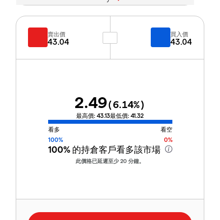
賣出價
買入價
43.04
43.04
2.49
(
6.14
%)
最高價:
43.13
最低價:
41.32
看多
看空
100%
0%
100%
的持倉客戶看多該市場
此價格已延遲至少 20 分鐘。