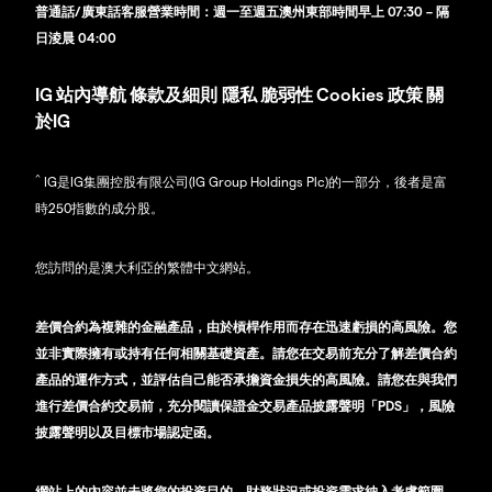
普通話/廣東話客服營業時間：週一至週五澳州東部時間早上 07:30 – 隔
日淩晨 04:00
IG
站內導航
條款及細則
隱私
脆弱性
Cookies 政策
關
於IG
^
IG是IG集團控股有限公司(IG Group Holdings Plc)的一部分，後者是富
時250指數的成分股。
您訪問的是澳大利亞的繁體中文網站。
差價合約為複雜的金融產品，由於槓桿作用而存在迅速虧損的高風險。您
並非實際擁有或持有任何相關基礎資產。請您在交易前充分了解差價合約
產品的運作方式，並評估自己能否承擔資金損失的高風險。請您在與我們
進行差價合約交易前，充分閱讀保證金交易產品披露聲明「PDS」，風險
披露聲明以及目標市場認定函。
網站上的內容並未將您的投資目的、財務狀況或投資需求納入考慮範圍，