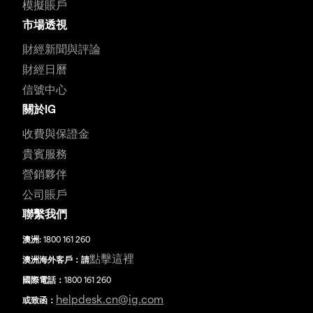
模擬賬戶
市場透視
財經新聞與評論
財經日曆
信號中心
關於IG
收費與保證金
貴賓服務
營銷夥伴
公司賬戶
聯繫我們
澳洲:
1800 161 260
點擊這裡
澳洲海外客戶：請
國際電話：
1800 161 260
helpdesk.cn@ig.com
或致函：