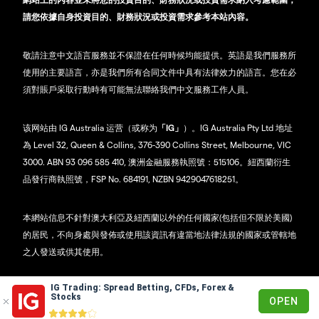
請您依據自身投資目的、財務狀況或投資需求參考本站內容。
敬請注意中文語言服務並不保證在任何時候均能提供。英語是我們服務所
使用的主要語言，亦是我們所有合同文件中具有法律效力的語言。您在必
須對賬戶采取行動時有可能無法聯絡我們中文服務工作人員。
该网站由 IG Australia 运营（或称为
「IG」
）。IG Australia Pty Ltd 地址
為 Level 32, Queen & Collins, 376-390 Collins Street, Melbourne, VIC
3000. ABN 93 096 585 410, 澳洲金融服務執照號：515106。紐西蘭衍生
品發行商執照號，FSP No. 684191, NZBN 9429047618251。
本網站信息不針對澳大利亞及紐西蘭以外的任何國家(包括但不限於美國)
的居民，不向身處與發佈或使用該資訊有違當地法律法規的國家或管轄地
之人發送或供其使用。
IG Trading: Spread Betting, CFDs, Forex &
© 2003 - 2026
Stocks
OPEN