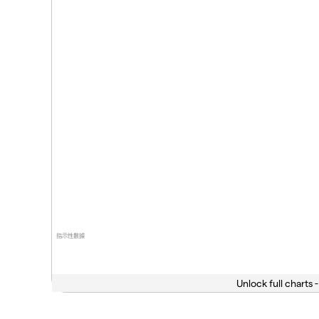
指示性數據
Unlock full charts -