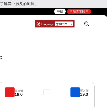
了解其中涉及的風險。
登錄
申請真實賬戶
Language
繁體中文
O
賣出價
買入價
19.0
19.0