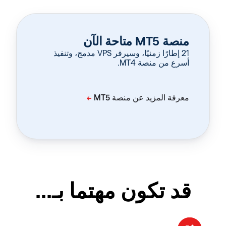
منصة MT5 متاحة الآن
‏21 إطارًا زمنيًا، وسيرفر VPS مدمج، وتنفيذ
أسرع من منصة MT4.
قد تكون مهتما بـ...