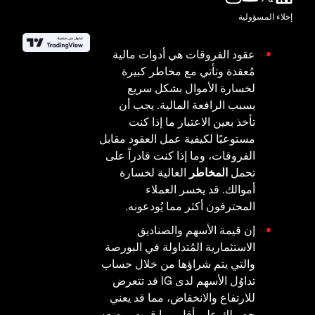
إخلاء المسؤولية
عقود الفروقات هي أدوات مالية
مُعقدة وتأتي مع مخاطر كبيرة
لخسارة الأموال بشكل سريع
بسبب الرافعة المالية. يجب أن
تأخذ بعين الاعتبار ما إذا كنت
مستوعبًا لكيفية عمل العقود مقابل
الفروقات، وما إذا كنت قادراً على
تحمل
المخاطر
العالية لخسارة
أموالك. قد يخسر العملاء
المحترفون أكثر مما يُودعونه.
إن قيمة الأسهم والصناديق
الاستثمارية المُتداولة في البورصة
والتي يتم شراؤها من خلال حساب
تداوُل الأسهم لدى IG قد تتعرض
للارتفاع والانخفاض، مما قد يعني
حصولك على أقل مما قمت بوضعه