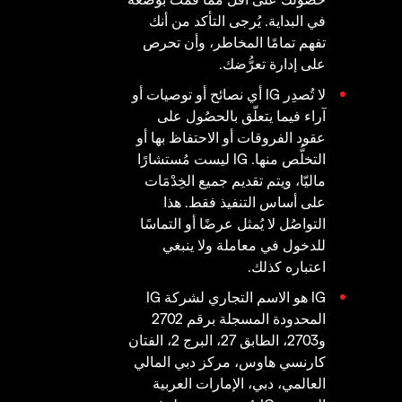
في البداية. يُرجى التأكد من أنك
تفهم تمامًا المخاطر، وأن تحرص
على إدارة تعرُّضك.
لا تُصدِر IG أي نصائح أو توصيات أو
آراء فيما يتعلّق بالحصُول على
عقود الفروقات أو الاحتفاظ بها أو
التخلُّص منها. IG ليست مُستشارًا
ماليّا، ويتم تقديم جميع الخِدْمَات
على أساس التنفيذ فقط. هذا
التواصُل لا يُمثل عرضًا أو التماسًا
للدخول في معاملة ولا ينبغي
اعتباره كذلك.
IG هو الاسم التجاري لشركة IG
المحدودة المسجلة برقم 2702
و2703، الطابق 27، البرج 2، الفتان
كارنسي هاوس، مركز دبي المالي
العالمي، دبي، الإمارات العربية