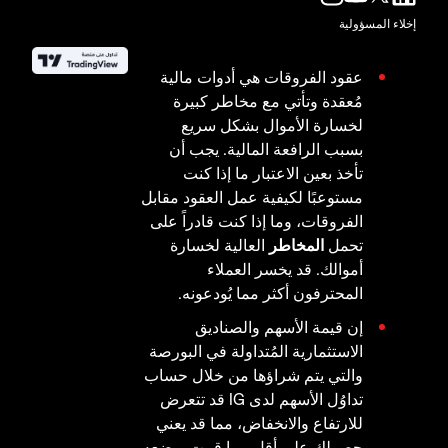
إخلاء المسؤولية
عقود الفروقات هي أدوات مالية
مُعقدة وتأتي مع مخاطر كبيرة
لخسارة الأموال بشكل سريع
بسبب الرافعة المالية. يجب أن
تأخذ بعين الاعتبار ما إذا كنت
مستوعبًا لكيفية عمل العقود مقابل
الفروقات، وما إذا كنت قادراً على
تحمل
المخاطر
العالية لخسارة
أموالك. قد يخسر العملاء
المحترفون أكثر مما يُودعونه.
إن قيمة الأسهم والصناديق
الاستثمارية المُتداولة في البورصة
والتي يتم شراؤها من خلال حساب
تداوُل الأسهم لدى IG قد تتعرض
للارتفاع والانخفاض، مما قد يعني
حصولك على أقل مما قمت بوضعه