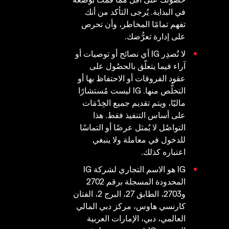
في البداية. يُرجى التأكد من أنك
تفهم تمامًا المخاطر، وأن تحرص
على إدارة تعرُّضك.
لا تُصدِر IG أي نصائح أو توصيات أو
آراء فيما يتعلّق بالحصُول على
عقود الفروقات أو الاحتفاظ بها أو
التخلُّص منها. IG ليست مُستشارًا
ماليّا، ويتم تقديم جميع الخِدْمَات
على أساس التنفيذ فقط. هذا
التواصُل لا يُمثل عرضًا أو التماسًا
للدخول في معاملة ولا ينبغي
اعتباره كذلك.
IG هو الاسم التجاري لشركة IG
المحدودة المسجلة برقم 2702
و2703، الطابق 27، البرج 2، الفتان
كارنسي هاوس، مركز دبي المالي
العالمي، دبي، الإمارات العربية