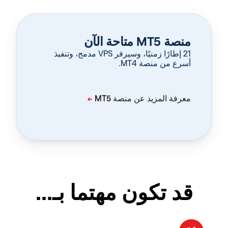
منصة MT5 متاحة الآن
‏21 إطارًا زمنيًا، وسيرفر VPS مدمج، وتنفيذ
أسرع من منصة MT4.
قد تكون مهتما بـ...