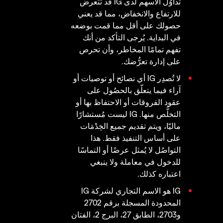
تداوُل الأسهم لدى IG قد تتعرض
للارتفاع والانخفاض، مما قد يعني
حصولك على أقل مما قمت بوضعه
في البداية. يُرجى التأكد من أنك
تفهم تمامًا المخاطر، وأن تحرص
على إدارة تعرُّضك.
لا تُصدِر IG أي نصائح أو توصيات أو
آراء فيما يتعلّق بالحصُول على
عقود الفروقات أو الاحتفاظ بها أو
التخلُّص منها. IG ليست مُستشارًا
ماليّا، ويتم تقديم جميع الخِدْمَات
على أساس التنفيذ فقط. هذا
التواصُل لا يُمثل عرضًا أو التماسًا
للدخول في معاملة ولا ينبغي
اعتباره كذلك.
IG هو الاسم التجاري لشركة IG
المحدودة المسجلة برقم 2702
و2703، الطابق 27، البرج 2، الفتان