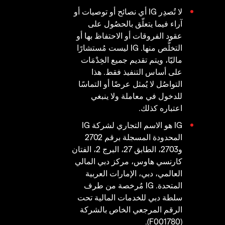
لا تُصدِر IG أي نصائح أو توصيات أو
آراء فيما يتعلّق بالحصُول على
عقود الفروقات أو الاحتفاظ بها أو
التخلُّص منها. IG ليست مُستشارًا
ماليّا، ويتم تقديم جميع الخِدْمَات
على أساس التنفيذ فقط. هذا
التواصُل لا يُمثل عرضًا أو التماسًا
للدخول في معاملة ولا ينبغي
اعتباره كذلك.
IG هو الاسم التجاري لشركة IG
المحدودة المسجلة برقم 2702
و2703، الطابق 27، البرج 2، الفتان
كارنسي هاوس، مركز دبي المالي
العالمي، دبي، الإمارات العربية
المتحدة. IG مُرخصة من طرف
سلطة دبي للخدمات المالية تحت
الرقم المرجعي الخاص بالشركة
(F001780).