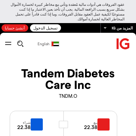
عقود الفروقات هي أدوات مالية مُعقدة وتأتي مع مخاطر كبيرة لخسارة الأموال
بشكل سريع بسبب الرافعة المالية. يجب أن تأخذ بعين الاعتبار ما إذا كنت
مستوعبًا لكيفية عمل العقود مقابل الفروقات، وما إذا كنت قادراً على تحمل
المخاطر العالية لخسارة أموالك.
المزيد من IG
تسجيل الدخول
أنشئ حسابا
English
Tandem Diabetes
Care Inc
TNDM.O
بيع
شراء
22.38
22.38