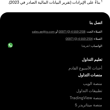
1
بناءً على الإيرادات (تقرير البيانات المالية الصادر في 2023).
اتصل بنا
العملاء الجدد:
00971 (0) 4 559 2108
أو
sales.ae@ig.com
العملاء:
00971 (0) 4 559 2104
الواتساب:
انقرهنا
تعليم التداول
أحداث الأسبوع القادم
منصات التداول
منصة الويب
تطبيقات التداول
منصة TradingView
منصة ميتاتريدر 5