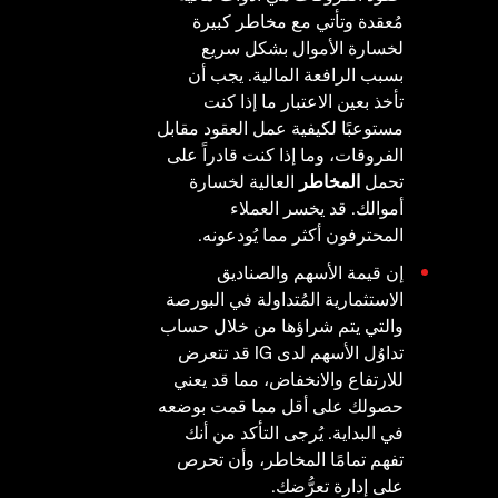
مُعقدة وتأتي مع مخاطر كبيرة
لخسارة الأموال بشكل سريع
بسبب الرافعة المالية. يجب أن
تأخذ بعين الاعتبار ما إذا كنت
مستوعبًا لكيفية عمل العقود مقابل
الفروقات، وما إذا كنت قادراً على
تحمل
المخاطر
العالية لخسارة
أموالك. قد يخسر العملاء
المحترفون أكثر مما يُودعونه.
إن قيمة الأسهم والصناديق
الاستثمارية المُتداولة في البورصة
والتي يتم شراؤها من خلال حساب
تداوُل الأسهم لدى IG قد تتعرض
للارتفاع والانخفاض، مما قد يعني
حصولك على أقل مما قمت بوضعه
في البداية. يُرجى التأكد من أنك
تفهم تمامًا المخاطر، وأن تحرص
على إدارة تعرُّضك.