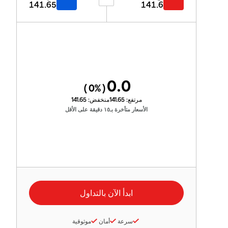
141.65
141.6
0.0
0
%)
(
مرتفع:
141.65
منخفض:
141.65
الأسعار متأخرة بـ١٥ دقيقة على الأقل
سرعة
أمان
موثوقية