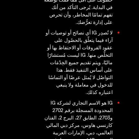
في البداية. يُرجى التأكد من أنك
تفهم تمامًا المخاطر، وأن تحرص
على إدارة تعرُّضك.
لا تُصدِر IG أي نصائح أو توصيات أو
آراء فيما يتعلّق بالحصُول على
عقود الفروقات أو الاحتفاظ بها أو
التخلُّص منها. IG ليست مُستشارًا
ماليّا، ويتم تقديم جميع الخِدْمَات
على أساس التنفيذ فقط. هذا
التواصُل لا يُمثل عرضًا أو التماسًا
للدخول في معاملة ولا ينبغي
اعتباره كذلك.
IG هو الاسم التجاري لشركة IG
المحدودة المسجلة برقم 2702
و2703، الطابق 27، البرج 2، الفتان
كارنسي هاوس، مركز دبي المالي
العالمي، دبي، الإمارات العربية