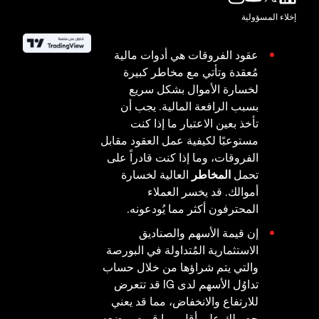
إخلاء المسؤولية
عقود الفروقات هي أدوات مالية
مُعقدة وتأتي مع مخاطر كبيرة
لخسارة الأموال بشكل سريع
بسبب الرافعة المالية. يجب أن
تأخذ بعين الاعتبار ما إذا كنت
مستوعبًا لكيفية عمل العقود مقابل
الفروقات، وما إذا كنت قادراً على
تحمل
المخاطر
العالية لخسارة
أموالك. قد يخسر العملاء
المحترفون أكثر مما يُودعونه.
إن قيمة الأسهم والصناديق
الاستثمارية المُتداولة في البورصة
والتي يتم شراؤها من خلال حساب
تداوُل الأسهم لدى IG قد تتعرض
للارتفاع والانخفاض، مما قد يعني
حصولك على أقل مما قمت بوضعه