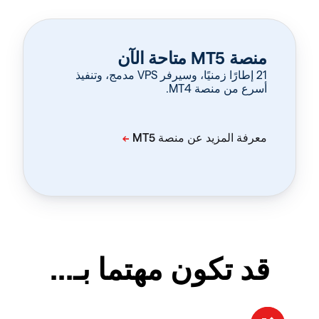
منصة MT5 متاحة الآن
‏21 إطارًا زمنيًا، وسيرفر VPS مدمج، وتنفيذ
أسرع من منصة MT4.
قد تكون مهتما بـ...