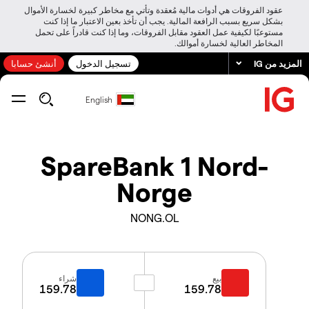
عقود الفروقات هي أدوات مالية مُعقدة وتأتي مع مخاطر كبيرة لخسارة الأموال
بشكل سريع بسبب الرافعة المالية. يجب أن تأخذ بعين الاعتبار ما إذا كنت
مستوعبًا لكيفية عمل العقود مقابل الفروقات، وما إذا كنت قادراً على تحمل
المخاطر العالية لخسارة أموالك.
المزيد من IG
تسجيل الدخول
أنشئ حسابا
English
SpareBank 1 Nord-
Norge
NONG.OL
بيع
شراء
159.78
159.78