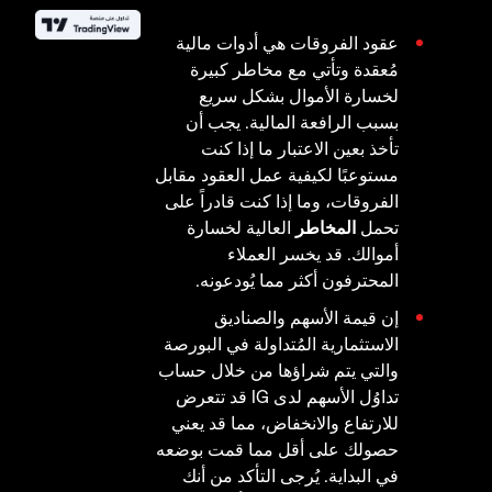
عقود الفروقات هي أدوات مالية
مُعقدة وتأتي مع مخاطر كبيرة
لخسارة الأموال بشكل سريع
بسبب الرافعة المالية. يجب أن
تأخذ بعين الاعتبار ما إذا كنت
مستوعبًا لكيفية عمل العقود مقابل
الفروقات، وما إذا كنت قادراً على
تحمل
المخاطر
العالية لخسارة
أموالك. قد يخسر العملاء
المحترفون أكثر مما يُودعونه.
إن قيمة الأسهم والصناديق
الاستثمارية المُتداولة في البورصة
والتي يتم شراؤها من خلال حساب
تداوُل الأسهم لدى IG قد تتعرض
للارتفاع والانخفاض، مما قد يعني
حصولك على أقل مما قمت بوضعه
في البداية. يُرجى التأكد من أنك