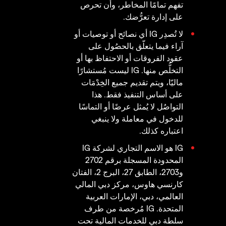
تفهم تمامًا المخاطر، وأن تحرص
على إدارة تعرُّضك.
لا تُصدِر IG أي نصائح أو توصيات أو
آراء فيما يتعلّق بالحصُول على
عقود الفروقات أو الاحتفاظ بها أو
التخلُّص منها. IG ليست مُستشارًا
ماليّا، ويتم تقديم جميع الخِدْمَات
على أساس التنفيذ فقط. هذا
التواصُل لا يُمثل عرضًا أو التماسًا
للدخول في معاملة ولا ينبغي
اعتباره كذلك.
IG هو الاسم التجاري لشركة IG
المحدودة المسجلة برقم 2702
و2703، الطابق 27، البرج 2، الفتان
كارنسي هاوس، مركز دبي المالي
العالمي، دبي، الإمارات العربية
المتحدة. IG مُرخصة من طرف
سلطة دبي للخدمات المالية تحت