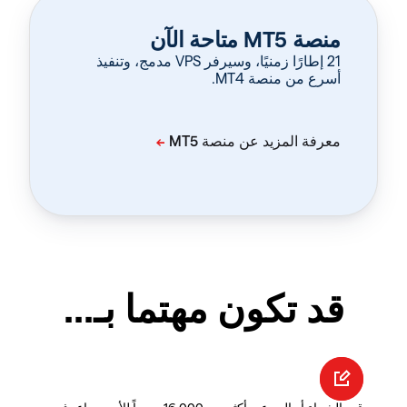
منصة MT5 متاحة الآن
‏21 إطارًا زمنيًا، وسيرفر VPS مدمج، وتنفيذ
أسرع من منصة MT4.
قد تكون مهتما بـ...