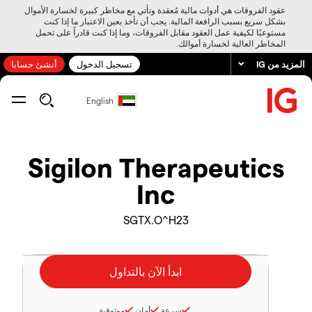
عقود الفروقات هي أدوات مالية مُعقدة وتأتي مع مخاطر كبيرة لخسارة الأموال
بشكل سريع بسبب الرافعة المالية. يجب أن تأخذ بعين الاعتبار ما إذا كنت
مستوعبًا لكيفية عمل العقود مقابل الفروقات، وما إذا كنت قادراً على تحمل
المخاطر العالية لخسارة أموالك.
المزيد من IG
تسجيل الدخول
أنشئ حسابا
English
Sigilon Therapeutics
Inc
SGTX.O^H23
سرعة
أمان
موثوقية