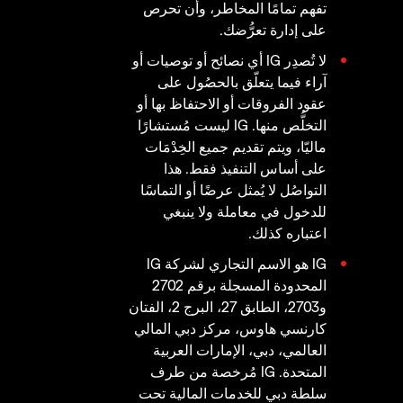
تفهم تمامًا المخاطر، وأن تحرص
على إدارة تعرُّضك.
لا تُصدِر IG أي نصائح أو توصيات أو
آراء فيما يتعلّق بالحصُول على
عقود الفروقات أو الاحتفاظ بها أو
التخلُّص منها. IG ليست مُستشارًا
ماليّا، ويتم تقديم جميع الخِدْمَات
على أساس التنفيذ فقط. هذا
التواصُل لا يُمثل عرضًا أو التماسًا
للدخول في معاملة ولا ينبغي
اعتباره كذلك.
IG هو الاسم التجاري لشركة IG
المحدودة المسجلة برقم 2702
و2703، الطابق 27، البرج 2، الفتان
كارنسي هاوس، مركز دبي المالي
العالمي، دبي، الإمارات العربية
المتحدة. IG مُرخصة من طرف
سلطة دبي للخدمات المالية تحت