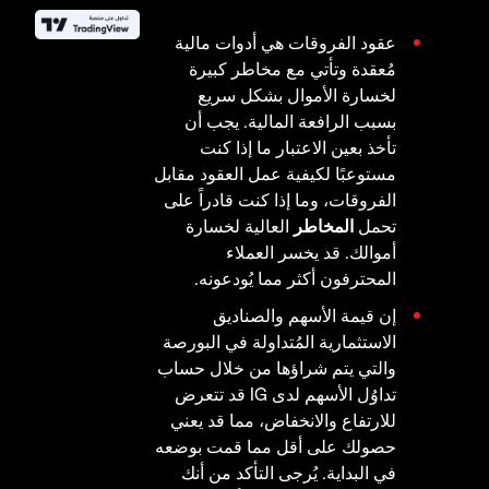
عقود الفروقات هي أدوات مالية
مُعقدة وتأتي مع مخاطر كبيرة
لخسارة الأموال بشكل سريع
بسبب الرافعة المالية. يجب أن
تأخذ بعين الاعتبار ما إذا كنت
مستوعبًا لكيفية عمل العقود مقابل
الفروقات، وما إذا كنت قادراً على
تحمل
المخاطر
العالية لخسارة
أموالك. قد يخسر العملاء
المحترفون أكثر مما يُودعونه.
إن قيمة الأسهم والصناديق
الاستثمارية المُتداولة في البورصة
والتي يتم شراؤها من خلال حساب
تداوُل الأسهم لدى IG قد تتعرض
للارتفاع والانخفاض، مما قد يعني
حصولك على أقل مما قمت بوضعه
في البداية. يُرجى التأكد من أنك