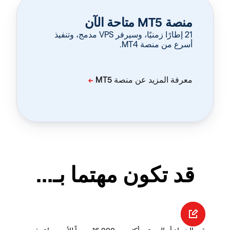
منصة MT5 متاحة الآن
‏21 إطارًا زمنيًا، وسيرفر VPS مدمج، وتنفيذ
أسرع من منصة MT4.
قد تكون مهتما بـ...