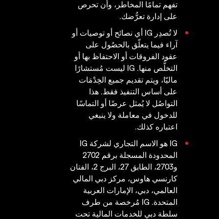
تفهم تمامًا المخاطر، وأن تحرص
على إدارة تعرُّضك.
لا تُصدِر IG أي نصائح أو توصيات أو
آراء فيما يتعلّق بالحصُول على
عقود الفروقات أو الاحتفاظ بها أو
التخلُّص منها. IG ليست مُستشارًا
ماليّا، ويتم تقديم جميع الخِدْمَات
على أساس التنفيذ فقط. هذا
التواصُل لا يُمثل عرضًا أو التماسًا
للدخول في معاملة ولا ينبغي
اعتباره كذلك.
IG هو الاسم التجاري لشركة IG
المحدودة المسجلة برقم 2702
و2703، الطابق 27، البرج 2، الفتان
كارنسي هاوس، مركز دبي المالي
العالمي، دبي، الإمارات العربية
المتحدة. IG مُرخصة من طرف
سلطة دبي للخدمات المالية تحت