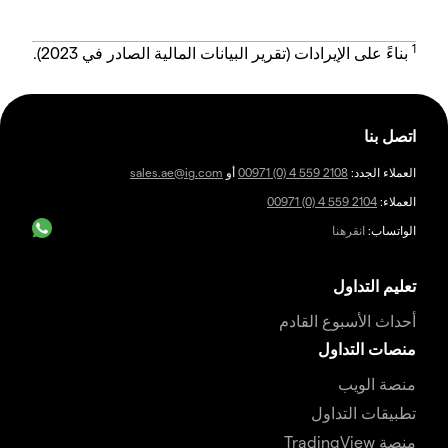
1
بناءً على الإيرادات (تقرير البيانات المالية الصادر في 2023).
اتصل بنا
العملاء الجدد:
00971 (0) 4 559 2108
أو
sales.ae@ig.com
العملاء:
00971 (0) 4 559 2104
الواتساب:
انقرهنا
تعليم التداول
أحداث الأسبوع القادم
منصات التداول
منصة الويب
تطبيقات التداول
منصة TradingView