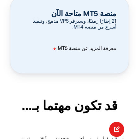
منصة MT5 متاحة الآن
‏21 إطارًا زمنيًا، وسيرفر VPS مدمج، وتنفيذ
أسرع من منصة MT4.
قد تكون مهتما بـ...