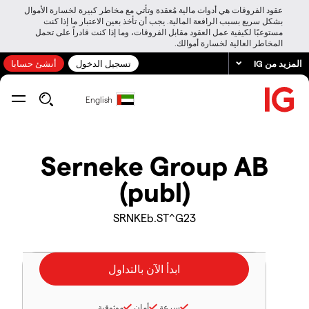
عقود الفروقات هي أدوات مالية مُعقدة وتأتي مع مخاطر كبيرة لخسارة الأموال
بشكل سريع بسبب الرافعة المالية. يجب أن تأخذ بعين الاعتبار ما إذا كنت
مستوعبًا لكيفية عمل العقود مقابل الفروقات، وما إذا كنت قادراً على تحمل
المخاطر العالية لخسارة أموالك.
المزيد من IG
تسجيل الدخول
أنشئ حسابا
English
Serneke Group AB
(publ)
SRNKEb.ST^G23
سرعة
أمان
موثوقية