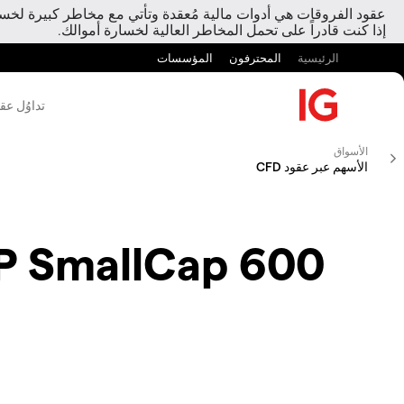
عقود الفروقات هي أدوات مالية مُعقدة وتأتي مع مخاطر كبيرة لخسارة
إذا كنت قادراً على تحمل المخاطر العالية لخسارة أموالك.
الرئيسية
المحترفون
المؤسسات
تداوُل عق
الأسواق
الأسهم عبر عقود CFD
P SmallCap 600