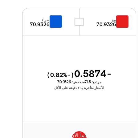
بيع
شراء
70.9326
70.9326
-0.5874
%)
-0.82
(
مرتفع:
71.3
منخفض:
70.9326
الأسعار متأخرة بـ٢٠ دقيقة على الأقل