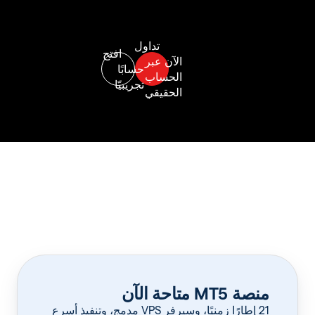
منصة MT5 متاحة الآن
‏21 إطارًا زمنيًا، وسيرفر VPS مدمج، وتنفيذ أسرع