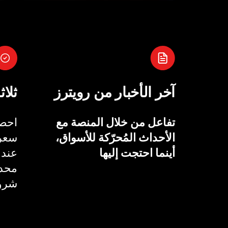
آخر الأخبار من رويترز
ثلاث
تفاعل من خلال المنصة مع
احصل
الأحداث المُحرّكة للأسواق،
سعر 
أينما احتجت إليها
عند 
محدد
شروط