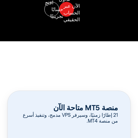
منصة MT5 متاحة الآن
‏21 إطارًا زمنيًا، وسيرفر VPS مدمج، وتنفيذ أسرع
من منصة MT4.