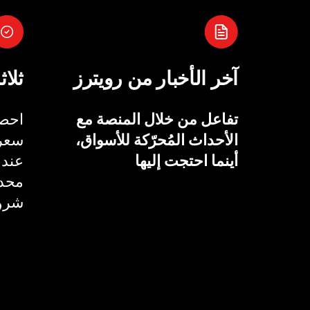
آخر الأخبار من رويترز
ثلاث
تفاعل من خلال المنصة مع
احصل
الأحداث المُحرّكة للأسواق،
سعر 
أينما احتجت إليها
عند 
محدد
شروط