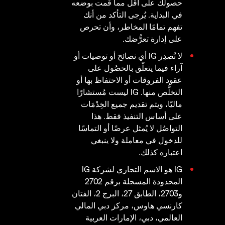
حصولك على أقل مما قمت بوضعه
في البداية. يُرجى التأكد من أنك
تفهم تمامًا المخاطر، وأن تحرص
على إدارة تعرُّضك.
لا تُصدِر IG أي نصائح أو توصيات أو
آراء فيما يتعلّق بالحصُول على
عقود الفروقات أو الاحتفاظ بها أو
التخلُّص منها. IG ليست مُستشارًا
ماليّا، ويتم تقديم جميع الخِدْمَات
على أساس التنفيذ فقط. هذا
التواصُل لا يُمثل عرضًا أو التماسًا
للدخول في معاملة ولا ينبغي
اعتباره كذلك.
IG هو الاسم التجاري لشركة IG
المحدودة المسجلة برقم 2702
و2703، الطابق 27، البرج 2، الفتان
كارنسي هاوس، مركز دبي المالي
العالمي، دبي، الإمارات العربية