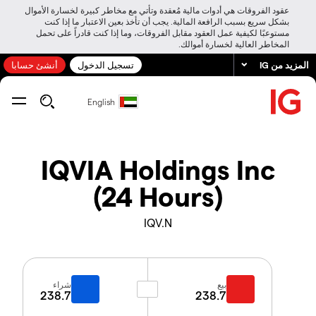
عقود الفروقات هي أدوات مالية مُعقدة وتأتي مع مخاطر كبيرة لخسارة الأموال
بشكل سريع بسبب الرافعة المالية. يجب أن تأخذ بعين الاعتبار ما إذا كنت
مستوعبًا لكيفية عمل العقود مقابل الفروقات، وما إذا كنت قادراً على تحمل
المخاطر العالية لخسارة أموالك.
المزيد من IG
تسجيل الدخول
أنشئ حسابا
English
IQVIA Holdings Inc
(24 Hours)
IQV.N
بيع
شراء
238.7
238.7