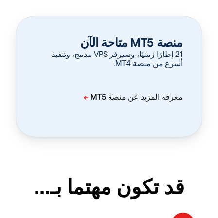
منصة MT5 متاحة الآن
‏21 إطارًا زمنيًا، وسيرفر VPS مدمج، وتنفيذ
أسرع من منصة MT4.
قد تكون مهتما بـ...