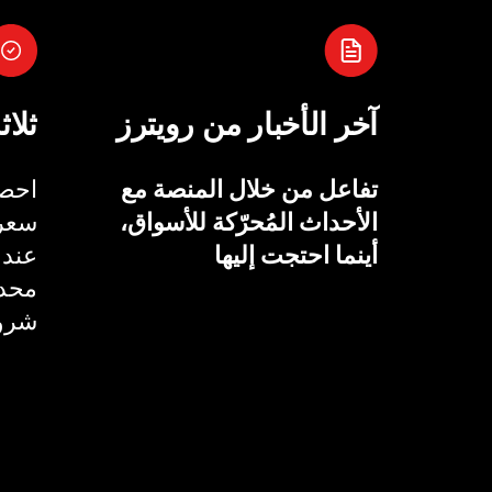
آخر الأخبار من رويترز
ثلاث
تفاعل من خلال المنصة مع
احصل
الأحداث المُحرّكة للأسواق،
سعر 
أينما احتجت إليها
عند 
محدد
شروط