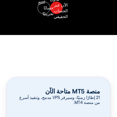
منصة MT5 متاحة الآن
‏21 إطارًا زمنيًا، وسيرفر VPS مدمج، وتنفيذ أسرع
من منصة MT4.