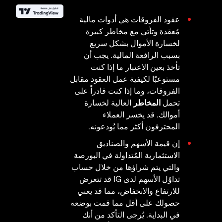
عقود الفروقات هي أدوات مالية
مُعقدة وتأتي مع مخاطر كبيرة
لخسارة الأموال بشكل سريع
بسبب الرافعة المالية. يجب أن
تأخذ بعين الاعتبار ما إذا كنت
مستوعبًا لكيفية عمل العقود مقابل
الفروقات، وما إذا كنت قادراً على
تحمل
المخاطر
العالية لخسارة
أموالك. قد يخسر العملاء
المحترفون أكثر مما يُودعونه.
إن قيمة الأسهم والصناديق
الاستثمارية المُتداولة في البورصة
والتي يتم شراؤها من خلال حساب
تداوُل الأسهم لدى IG قد تتعرض
للارتفاع والانخفاض، مما قد يعني
حصولك على أقل مما قمت بوضعه
في البداية. يُرجى التأكد من أنك