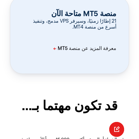
منصة MT5 متاحة الآن
‏21 إطارًا زمنيًا، وسيرفر VPS مدمج، وتنفيذ
أسرع من منصة MT4.
قد تكون مهتما بـ...