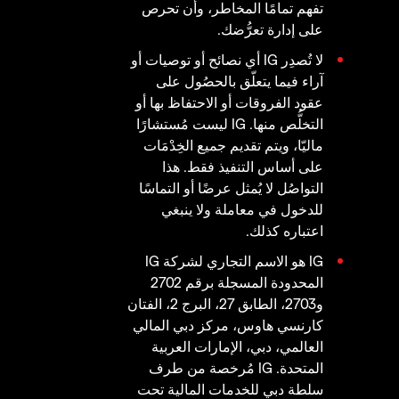
تفهم تمامًا المخاطر، وأن تحرص
على إدارة تعرُّضك.
لا تُصدِر IG أي نصائح أو توصيات أو
آراء فيما يتعلّق بالحصُول على
عقود الفروقات أو الاحتفاظ بها أو
التخلُّص منها. IG ليست مُستشارًا
ماليّا، ويتم تقديم جميع الخِدْمَات
على أساس التنفيذ فقط. هذا
التواصُل لا يُمثل عرضًا أو التماسًا
للدخول في معاملة ولا ينبغي
اعتباره كذلك.
IG هو الاسم التجاري لشركة IG
المحدودة المسجلة برقم 2702
و2703، الطابق 27، البرج 2، الفتان
كارنسي هاوس، مركز دبي المالي
العالمي، دبي، الإمارات العربية
المتحدة. IG مُرخصة من طرف
سلطة دبي للخدمات المالية تحت