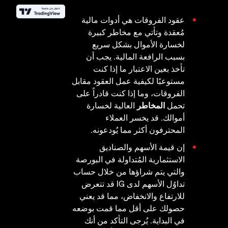
عقود الفروقات هي أدوات مالية
مُعقدة وتأتي مع مخاطر كبيرة
لخسارة الأموال بشكل سريع
بسبب الرافعة المالية. يجب أن
تأخذ بعين الاعتبار ما إذا كنت
مستوعبًا لكيفية عمل العقود مقابل
الفروقات، وما إذا كنت قادراً على
تحمل
المخاطر
العالية لخسارة
أموالك. قد يخسر العملاء
المحترفون أكثر مما يُودعونه.
إن قيمة الأسهم والصناديق
الاستثمارية المُتداولة في البورصة
والتي يتم شراؤها من خلال حساب
تداوُل الأسهم لدى IG قد تتعرض
للارتفاع والانخفاض، مما قد يعني
حصولك على أقل مما قمت بوضعه
في البداية. يُرجى التأكد من أنك