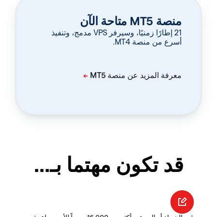
منصة MT5 متاحة الآن
‏21 إطارًا زمنيًا، وسيرفر VPS مدمج، وتنفيذ
أسرع من منصة MT4.
قد تكون مهتما بـ...