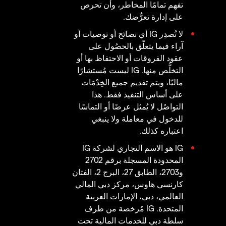
تفهم تمامًا المخاطر، وأن تحرص
على إدارة تعرُّضك.
لا تُصدِر IG أي نصائح أو توصيات أو
آراء فيما يتعلّق بالحصُول على
عقود الفروقات أو الاحتفاظ بها أو
التخلُّص منها. IG ليست مُستشارًا
ماليّا، ويتم تقديم جميع الخِدْمَات
على أساس التنفيذ فقط. هذا
التواصُل لا يُمثل عرضًا أو التماسًا
للدخول في معاملة ولا ينبغي
اعتباره كذلك.
IG هو الاسم التجاري لشركة IG
المحدودة المسجلة برقم 2702
و2703، الطابق 27، البرج 2، الفتان
كارنسي هاوس، مركز دبي المالي
العالمي، دبي، الإمارات العربية
المتحدة. IG مُرخصة من طرف
سلطة دبي للخدمات المالية تحت