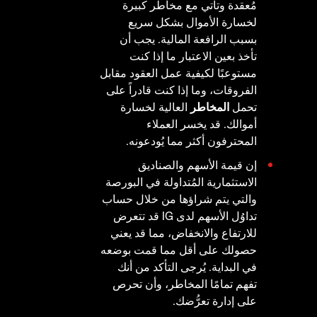
مُعقدة وتأتي مع مخاطر كبيرة
لخسارة الأموال بشكل سريع
بسبب الرافعة المالية. يجب أن
تأخذ بعين الاعتبار ما إذا كنت
مستوعبًا لكيفية عمل العقود مقابل
الفروقات، وما إذا كنت قادراً على
تحمل
المخاطر
العالية لخسارة
أموالك. قد يخسر العملاء
المحترفون أكثر مما يُودعونه.
إن قيمة الأسهم والصناديق
الاستثمارية المُتداولة في البورصة
والتي يتم شراؤها من خلال حساب
تداوُل الأسهم لدى IG قد تتعرض
للارتفاع والانخفاض، مما قد يعني
حصولك على أقل مما قمت بوضعه
في البداية. يُرجى التأكد من أنك
تفهم تمامًا المخاطر، وأن تحرص
على إدارة تعرُّضك.