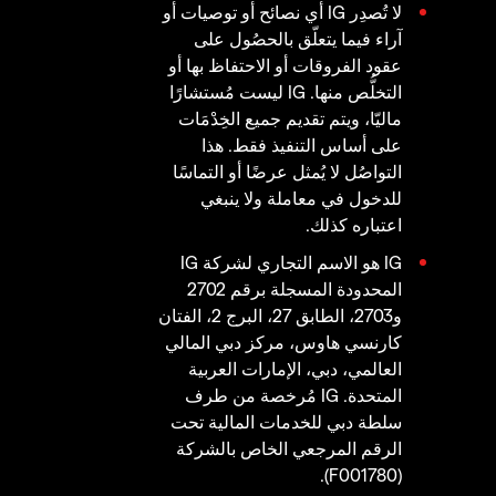
لا تُصدِر IG أي نصائح أو توصيات أو
آراء فيما يتعلّق بالحصُول على
عقود الفروقات أو الاحتفاظ بها أو
التخلُّص منها. IG ليست مُستشارًا
ماليّا، ويتم تقديم جميع الخِدْمَات
على أساس التنفيذ فقط. هذا
التواصُل لا يُمثل عرضًا أو التماسًا
للدخول في معاملة ولا ينبغي
اعتباره كذلك.
IG هو الاسم التجاري لشركة IG
المحدودة المسجلة برقم 2702
و2703، الطابق 27، البرج 2، الفتان
كارنسي هاوس، مركز دبي المالي
العالمي، دبي، الإمارات العربية
المتحدة. IG مُرخصة من طرف
سلطة دبي للخدمات المالية تحت
الرقم المرجعي الخاص بالشركة
(F001780).