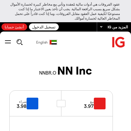
عقود الفروقات هي أدوات مالية مُعقدة وتأتي مع مخاطر كبيرة لخسارة الأموال
بشكل سريع بسبب الرافعة المالية. يجب أن تأخذ بعين الاعتبار ما إذا كنت
مستوعبًا لكيفية عمل العقود مقابل الفروقات، وما إذا كنت قادراً على تحمل
المخاطر العالية لخسارة أموالك.
المزيد من IG
تسجيل الدخول
أنشئ حسابا
English
NN Inc
NNBR.O
بيع
شراء
3.98
3.97