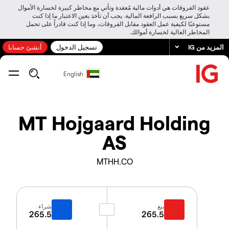
عقود الفروقات هي أدوات مالية مُعقدة وتأتي مع مخاطر كبيرة لخسارة الأموال
بشكل سريع بسبب الرافعة المالية. يجب أن تأخذ بعين الاعتبار ما إذا كنت
مستوعبًا لكيفية عمل العقود مقابل الفروقات، وما إذا كنت قادراً على تحمل
المخاطر العالية لخسارة أموالك.
المزيد من IG
تسجيل الدخول
أنشئ حسابا
English
MT Hojgaard Holding
AS
MTHH.CO
بيع
شراء
265.5
265.5