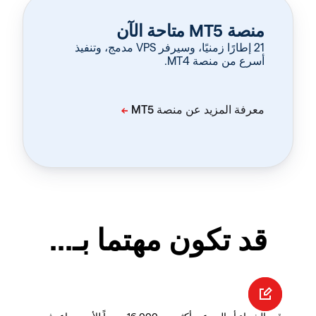
منصة MT5 متاحة الآن
‏21 إطارًا زمنيًا، وسيرفر VPS مدمج، وتنفيذ
أسرع من منصة MT4.
قد تكون مهتما بـ...