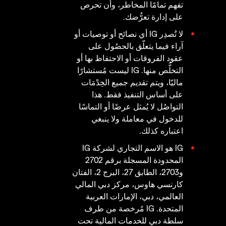
تفهم تمامًا المخاطر، وأن تحرص
على إدارة تعرُّضك.
لا تُصدِر IG أي نصائح أو توصيات أو
آراء فيما يتعلّق بالحصُول على
عقود الفروقات أو الاحتفاظ بها أو
التخلُّص منها. IG ليست مُستشارًا
ماليّا، ويتم تقديم جميع الخِدْمَات
على أساس التنفيذ فقط. هذا
التواصُل لا يُمثل عرضًا أو التماسًا
للدخول في معاملة ولا ينبغي
اعتباره كذلك.
IG هو الاسم التجاري لشركة IG
المحدودة المسجلة برقم 2702
و2703، الطابق 27، البرج 2، الفتان
كارنسي هاوس، مركز دبي المالي
العالمي، دبي، الإمارات العربية
المتحدة. IG مُرخصة من طرف
سلطة دبي للخدمات المالية تحت