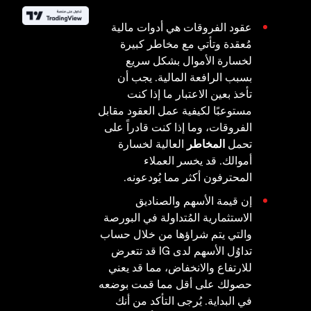
عقود الفروقات هي أدوات مالية
مُعقدة وتأتي مع مخاطر كبيرة
لخسارة الأموال بشكل سريع
بسبب الرافعة المالية. يجب أن
تأخذ بعين الاعتبار ما إذا كنت
مستوعبًا لكيفية عمل العقود مقابل
الفروقات، وما إذا كنت قادراً على
تحمل
المخاطر
العالية لخسارة
أموالك. قد يخسر العملاء
المحترفون أكثر مما يُودعونه.
إن قيمة الأسهم والصناديق
الاستثمارية المُتداولة في البورصة
والتي يتم شراؤها من خلال حساب
تداوُل الأسهم لدى IG قد تتعرض
للارتفاع والانخفاض، مما قد يعني
حصولك على أقل مما قمت بوضعه
في البداية. يُرجى التأكد من أنك