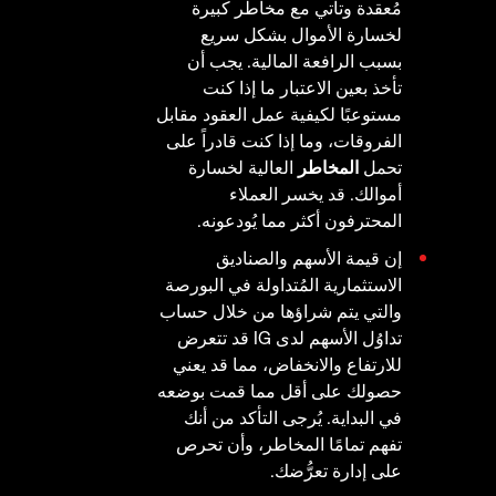
مُعقدة وتأتي مع مخاطر كبيرة
لخسارة الأموال بشكل سريع
بسبب الرافعة المالية. يجب أن
تأخذ بعين الاعتبار ما إذا كنت
مستوعبًا لكيفية عمل العقود مقابل
الفروقات، وما إذا كنت قادراً على
تحمل
المخاطر
العالية لخسارة
أموالك. قد يخسر العملاء
المحترفون أكثر مما يُودعونه.
إن قيمة الأسهم والصناديق
الاستثمارية المُتداولة في البورصة
والتي يتم شراؤها من خلال حساب
تداوُل الأسهم لدى IG قد تتعرض
للارتفاع والانخفاض، مما قد يعني
حصولك على أقل مما قمت بوضعه
في البداية. يُرجى التأكد من أنك
تفهم تمامًا المخاطر، وأن تحرص
على إدارة تعرُّضك.