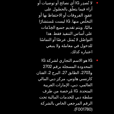
لا تُصدِر IG أي نصائح أو توصيات أو
آراء فيما يتعلّق بالحصُول على
عقود الفروقات أو الاحتفاظ بها أو
التخلُّص منها. IG ليست مُستشارًا
ماليّا، ويتم تقديم جميع الخِدْمَات
على أساس التنفيذ فقط. هذا
التواصُل لا يُمثل عرضًا أو التماسًا
للدخول في معاملة ولا ينبغي
اعتباره كذلك.
IG هو الاسم التجاري لشركة IG
المحدودة المسجلة برقم 2702
و2703، الطابق 27، البرج 2، الفتان
كارنسي هاوس، مركز دبي المالي
العالمي، دبي، الإمارات العربية
المتحدة. IG مُرخصة من طرف
سلطة دبي للخدمات المالية تحت
الرقم المرجعي الخاص بالشركة
(F001780).