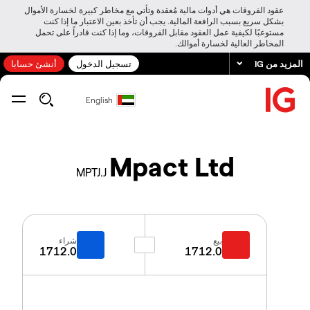
عقود الفروقات هي أدوات مالية مُعقدة وتأتي مع مخاطر كبيرة لخسارة الأموال
بشكل سريع بسبب الرافعة المالية. يجب أن تأخذ بعين الاعتبار ما إذا كنت
مستوعبًا لكيفية عمل العقود مقابل الفروقات، وما إذا كنت قادراً على تحمل
المخاطر العالية لخسارة أموالك.
المزيد من IG
تسجيل الدخول
أنشئ حسابا
English
Mpact Ltd
MPTJ.J
بيع
شراء
1712.0
1712.0