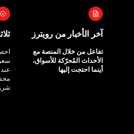
آخر الأخبار من رويترز
ثلاث
تفاعل من خلال المنصة مع
احصل
الأحداث المُحرّكة للأسواق،
سعر 
أينما احتجت إليها
عند 
محدد
شروط