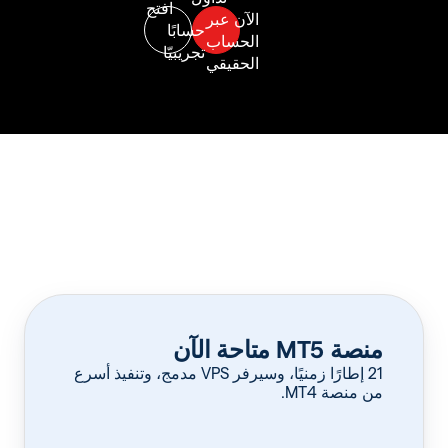
منصة MT5 متاحة الآن
‏21 إطارًا زمنيًا، وسيرفر VPS مدمج، وتنفيذ أسرع
من منصة MT4.