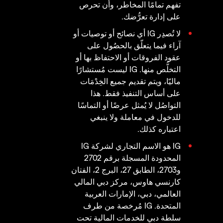
تفهم تمامًا المخاطر، وأن تحرص
على إدارة تعرُّضك.
لا تُصدِر IG أي نصائح أو توصيات أو
آراء فيما يتعلّق بالحصُول على
عقود الفروقات أو الاحتفاظ بها أو
التخلُّص منها. IG ليست مُستشارًا
ماليّا، ويتم تقديم جميع الخِدْمَات
على أساس التنفيذ فقط. هذا
التواصُل لا يُمثل عرضًا أو التماسًا
للدخول في معاملة ولا ينبغي
اعتباره كذلك.
IG هو الاسم التجاري لشركة IG
المحدودة المسجلة برقم 2702
و2703، الطابق 27، البرج 2، الفتان
كارنسي هاوس، مركز دبي المالي
العالمي، دبي، الإمارات العربية
المتحدة. IG مُرخصة من طرف
سلطة دبي للخدمات المالية تحت