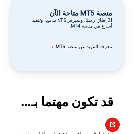
منصة MT5 متاحة الآن
‏21 إطارًا زمنيًا، وسيرفر VPS مدمج، وتنفيذ
أسرع من منصة MT4.
قد تكون مهتما بـ...