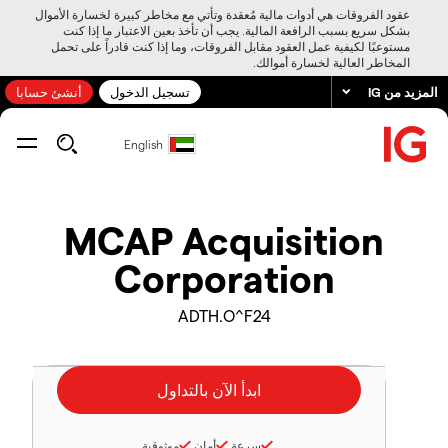
عقود الفروقات هي أدوات مالية مُعقدة وتأتي مع مخاطر كبيرة لخسارة الأموال
بشكل سريع بسبب الرافعة المالية. يجب أن تأخذ بعين الاعتبار ما إذا كنت
مستوعبًا لكيفية عمل العقود مقابل الفروقات، وما إذا كنت قادراً على تحمل
المخاطر العالية لخسارة أموالك.
المزيد من IG
تسجيل الدخول
أنشئ حسابا
English
MCAP Acquisition
Corporation
ADTH.O^F24
سرعة
أمان
موثوقية