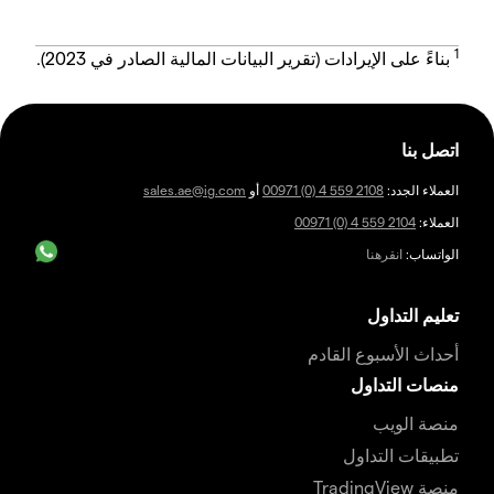
1
بناءً على الإيرادات (تقرير البيانات المالية الصادر في 2023).
اتصل بنا
العملاء الجدد:
00971 (0) 4 559 2108
أو
sales.ae@ig.com
العملاء:
00971 (0) 4 559 2104
الواتساب:
انقرهنا
تعليم التداول
أحداث الأسبوع القادم
منصات التداول
منصة الويب
تطبيقات التداول
منصة TradingView