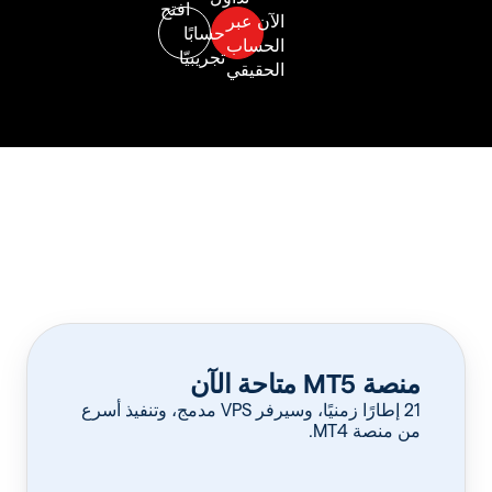
منصة MT5 متاحة الآن
‏21 إطارًا زمنيًا، وسيرفر VPS مدمج، وتنفيذ أسرع
من منصة MT4.