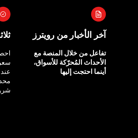
آخر الأخبار من رويترز
ثلاث
تفاعل من خلال المنصة مع
احصل
الأحداث المُحرّكة للأسواق،
سعر 
أينما احتجت إليها
عند 
محدد
شروط