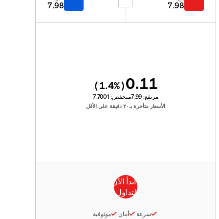
7.98
7.98
0.11
1.4
%)
(
مرتفع:
7.99
منخفض:
7.7001
الأسعار متأخرة بـ٢٠ دقيقة على الأقل
سرعة
أمان
موثوقية