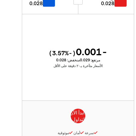
0.028
0.028
-0.001
%)
-3.57
(
مرتفع:
0.029
منخفض:
0.028
الأسعار متأخرة بـ٢٠ دقيقة على الأقل
سرعة
أمان
موثوقية