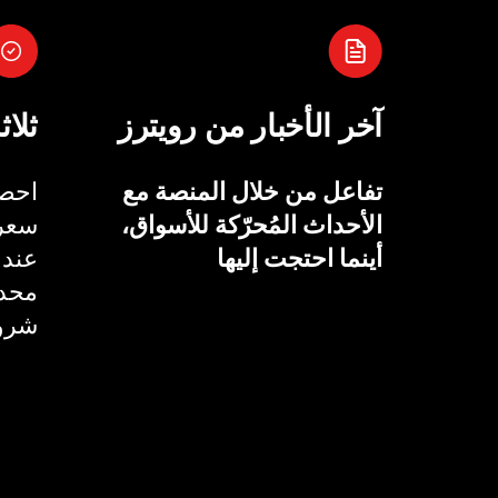
آخر الأخبار من رويترز
ثلاث
تفاعل من خلال المنصة مع
احصل
الأحداث المُحرّكة للأسواق،
سعر 
أينما احتجت إليها
عند 
محدد
شروط