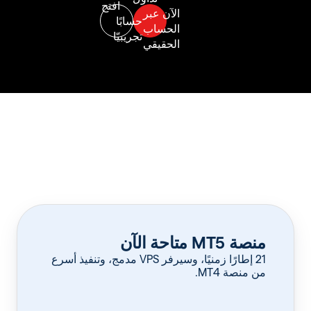
منصة MT5 متاحة الآن
‏21 إطارًا زمنيًا، وسيرفر VPS مدمج، وتنفيذ أسرع
من منصة MT4.