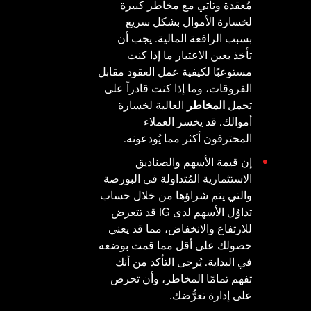
مُعقدة وتأتي مع مخاطر كبيرة
لخسارة الأموال بشكل سريع
بسبب الرافعة المالية. يجب أن
تأخذ بعين الاعتبار ما إذا كنت
مستوعبًا لكيفية عمل العقود مقابل
الفروقات، وما إذا كنت قادراً على
تحمل
المخاطر
العالية لخسارة
أموالك. قد يخسر العملاء
المحترفون أكثر مما يُودعونه.
إن قيمة الأسهم والصناديق
الاستثمارية المُتداولة في البورصة
والتي يتم شراؤها من خلال حساب
تداوُل الأسهم لدى IG قد تتعرض
للارتفاع والانخفاض، مما قد يعني
حصولك على أقل مما قمت بوضعه
في البداية. يُرجى التأكد من أنك
تفهم تمامًا المخاطر، وأن تحرص
على إدارة تعرُّضك.