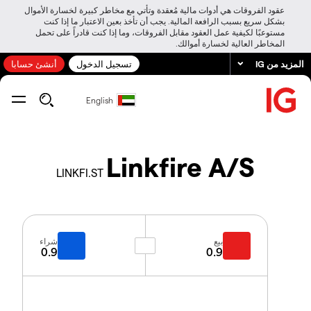
عقود الفروقات هي أدوات مالية مُعقدة وتأتي مع مخاطر كبيرة لخسارة الأموال
بشكل سريع بسبب الرافعة المالية. يجب أن تأخذ بعين الاعتبار ما إذا كنت
مستوعبًا لكيفية عمل العقود مقابل الفروقات، وما إذا كنت قادراً على تحمل
المخاطر العالية لخسارة أموالك.
المزيد من IG
تسجيل الدخول
أنشئ حسابا
English
Linkfire A/S
LINKFI.ST
بيع
شراء
0.9
0.9