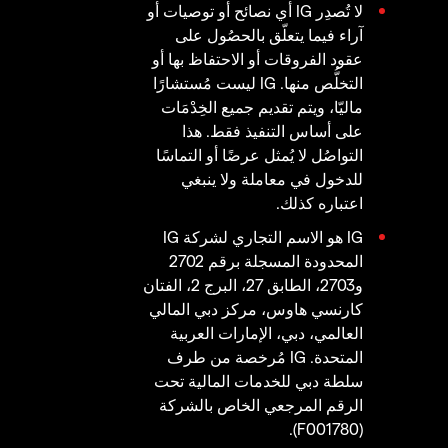
لا تُصدِر IG أي نصائح أو توصيات أو
آراء فيما يتعلّق بالحصُول على
عقود الفروقات أو الاحتفاظ بها أو
التخلُّص منها. IG ليست مُستشارًا
ماليّا، ويتم تقديم جميع الخِدْمَات
على أساس التنفيذ فقط. هذا
التواصُل لا يُمثل عرضًا أو التماسًا
للدخول في معاملة ولا ينبغي
اعتباره كذلك.
IG هو الاسم التجاري لشركة IG
المحدودة المسجلة برقم 2702
و2703، الطابق 27، البرج 2، الفتان
كارنسي هاوس، مركز دبي المالي
العالمي، دبي، الإمارات العربية
المتحدة. IG مُرخصة من طرف
سلطة دبي للخدمات المالية تحت
الرقم المرجعي الخاص بالشركة
(F001780).