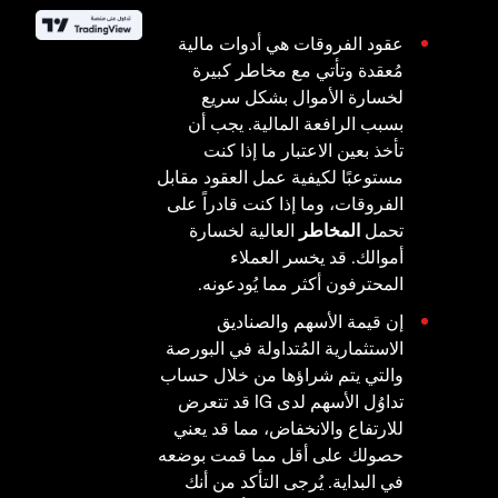
عقود الفروقات هي أدوات مالية
مُعقدة وتأتي مع مخاطر كبيرة
لخسارة الأموال بشكل سريع
بسبب الرافعة المالية. يجب أن
تأخذ بعين الاعتبار ما إذا كنت
مستوعبًا لكيفية عمل العقود مقابل
الفروقات، وما إذا كنت قادراً على
تحمل
المخاطر
العالية لخسارة
أموالك. قد يخسر العملاء
المحترفون أكثر مما يُودعونه.
إن قيمة الأسهم والصناديق
الاستثمارية المُتداولة في البورصة
والتي يتم شراؤها من خلال حساب
تداوُل الأسهم لدى IG قد تتعرض
للارتفاع والانخفاض، مما قد يعني
حصولك على أقل مما قمت بوضعه
في البداية. يُرجى التأكد من أنك