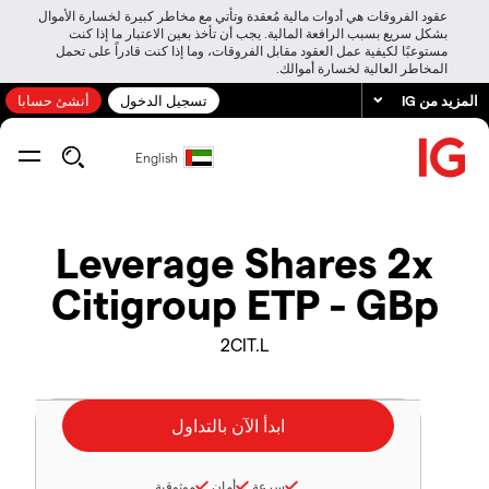
عقود الفروقات هي أدوات مالية مُعقدة وتأتي مع مخاطر كبيرة لخسارة الأموال
بشكل سريع بسبب الرافعة المالية. يجب أن تأخذ بعين الاعتبار ما إذا كنت
مستوعبًا لكيفية عمل العقود مقابل الفروقات، وما إذا كنت قادراً على تحمل
المخاطر العالية لخسارة أموالك.
المزيد من IG
تسجيل الدخول
أنشئ حسابا
English
Leverage Shares 2x
Citigroup ETP - GBp
2CIT.L
سرعة
أمان
موثوقية