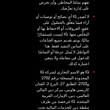
تفهم تمامًا المخاطر، وأن تحرص
على إدارة تعرُّضك.
لا تُصدِر IG أي نصائح أو توصيات أو
آراء فيما يتعلّق بالحصُول على
عقود الفروقات أو الاحتفاظ بها أو
التخلُّص منها. IG ليست مُستشارًا
ماليّا، ويتم تقديم جميع الخِدْمَات
على أساس التنفيذ فقط. هذا
التواصُل لا يُمثل عرضًا أو التماسًا
للدخول في معاملة ولا ينبغي
اعتباره كذلك.
IG هو الاسم التجاري لشركة IG
المحدودة المسجلة برقم 2702
و2703، الطابق 27، البرج 2، الفتان
كارنسي هاوس، مركز دبي المالي
العالمي، دبي، الإمارات العربية
المتحدة. IG مُرخصة من طرف
سلطة دبي للخدمات المالية تحت