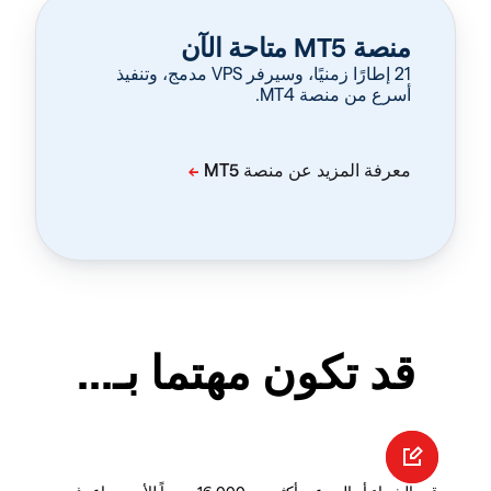
منصة MT5 متاحة الآن
‏21 إطارًا زمنيًا، وسيرفر VPS مدمج، وتنفيذ
أسرع من منصة MT4.
قد تكون مهتما بـ...