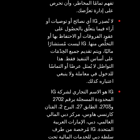
تفهم تمامًا المخاطر، وأن تحرص
على إدارة تعرُّضك.
لا تُصدِر IG أي نصائح أو توصيات أو
آراء فيما يتعلّق بالحصُول على
عقود الفروقات أو الاحتفاظ بها أو
التخلُّص منها. IG ليست مُستشارًا
ماليّا، ويتم تقديم جميع الخِدْمَات
على أساس التنفيذ فقط. هذا
التواصُل لا يُمثل عرضًا أو التماسًا
للدخول في معاملة ولا ينبغي
اعتباره كذلك.
IG هو الاسم التجاري لشركة IG
المحدودة المسجلة برقم 2702
و2703، الطابق 27، البرج 2، الفتان
كارنسي هاوس، مركز دبي المالي
العالمي، دبي، الإمارات العربية
المتحدة. IG مُرخصة من طرف
سلطة دبي للخدمات المالية تحت