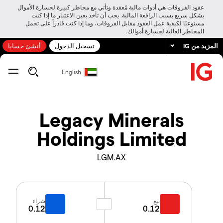
عقود الفروقات هي أدوات مالية مُعقدة وتأتي مع مخاطر كبيرة لخسارة الأموال
بشكل سريع بسبب الرافعة المالية. يجب أن تأخذ بعين الاعتبار ما إذا كنت
مستوعبًا لكيفية عمل العقود مقابل الفروقات، وما إذا كنت قادراً على تحمل
المخاطر العالية لخسارة أموالك.
المزيد من IG
تسجيل الدخول
أنشئ حسابا
English
Legacy Minerals
Holdings Limited
LGM.AX
بيع
شراء
0.12
0.12