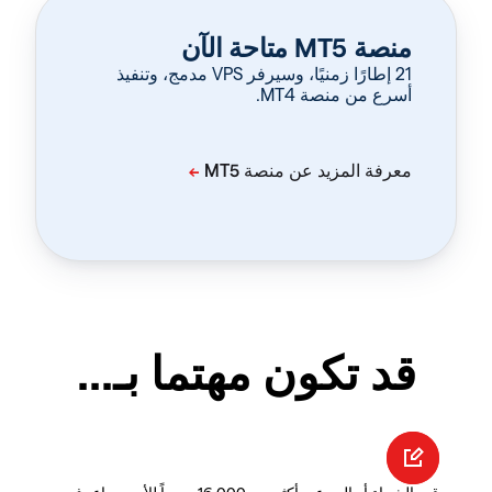
منصة MT5 متاحة الآن
‏21 إطارًا زمنيًا، وسيرفر VPS مدمج، وتنفيذ
أسرع من منصة MT4.
قد تكون مهتما بـ...