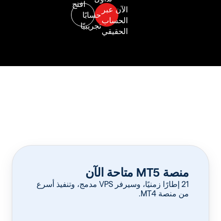
منصة MT5 متاحة الآن
‏21 إطارًا زمنيًا، وسيرفر VPS مدمج، وتنفيذ أسرع
من منصة MT4.