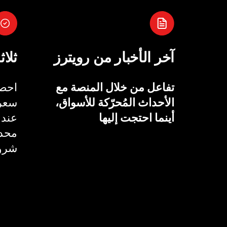
آخر الأخبار من رويترز
ثلاث
تفاعل من خلال المنصة مع
احصل
الأحداث المُحرّكة للأسواق،
سعر 
أينما احتجت إليها
عند 
محدد
شروط