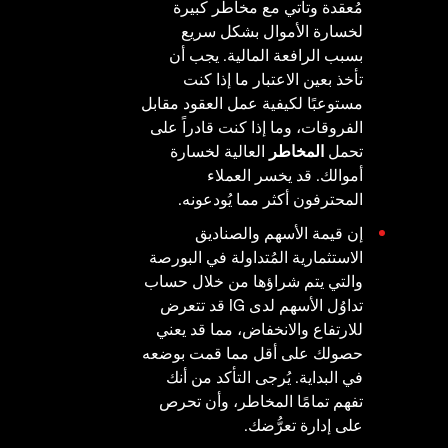
مُعقدة وتأتي مع مخاطر كبيرة
لخسارة الأموال بشكل سريع
بسبب الرافعة المالية. يجب أن
تأخذ بعين الاعتبار ما إذا كنت
مستوعبًا لكيفية عمل العقود مقابل
الفروقات، وما إذا كنت قادراً على
تحمل
المخاطر
العالية لخسارة
أموالك. قد يخسر العملاء
المحترفون أكثر مما يُودعونه.
إن قيمة الأسهم والصناديق
الاستثمارية المُتداولة في البورصة
والتي يتم شراؤها من خلال حساب
تداوُل الأسهم لدى IG قد تتعرض
للارتفاع والانخفاض، مما قد يعني
حصولك على أقل مما قمت بوضعه
في البداية. يُرجى التأكد من أنك
تفهم تمامًا المخاطر، وأن تحرص
على إدارة تعرُّضك.