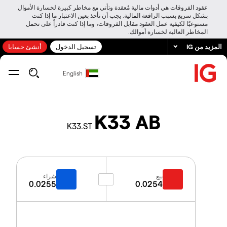
عقود الفروقات هي أدوات مالية مُعقدة وتأتي مع مخاطر كبيرة لخسارة الأموال
بشكل سريع بسبب الرافعة المالية. يجب أن تأخذ بعين الاعتبار ما إذا كنت
مستوعبًا لكيفية عمل العقود مقابل الفروقات، وما إذا كنت قادراً على تحمل
المخاطر العالية لخسارة أموالك.
المزيد من IG
تسجيل الدخول
أنشئ حسابا
English
K33 AB
K33.ST
بيع
شراء
0.0255
0.0254