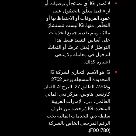
لا تُصدِر IG أي نصائح أو توصيات أو
آراء فيما يتعلّق بالحصُول على
عقود الفروقات أو الاحتفاظ بها أو
التخلُّص منها. IG ليست مُستشارًا
ماليّا، ويتم تقديم جميع الخِدْمَات
على أساس التنفيذ فقط. هذا
التواصُل لا يُمثل عرضًا أو التماسًا
للدخول في معاملة ولا ينبغي
اعتباره كذلك.
IG هو الاسم التجاري لشركة IG
المحدودة المسجلة برقم 2702
و2703، الطابق 27، البرج 2، الفتان
كارنسي هاوس، مركز دبي المالي
العالمي، دبي، الإمارات العربية
المتحدة. IG مُرخصة من طرف
سلطة دبي للخدمات المالية تحت
الرقم المرجعي الخاص بالشركة
(F001780).