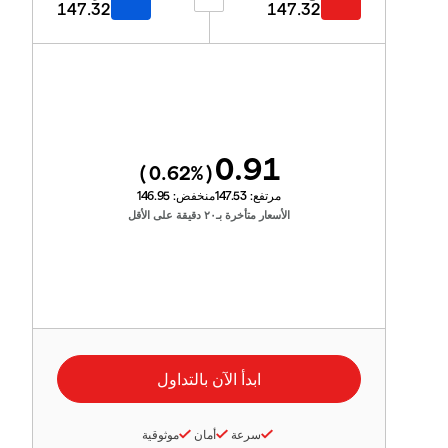
147.32
147.32
0.91
0.62
%)
(
مرتفع:
147.53
منخفض:
146.95
الأسعار متأخرة بـ٢٠ دقيقة على الأقل
سرعة
أمان
موثوقية