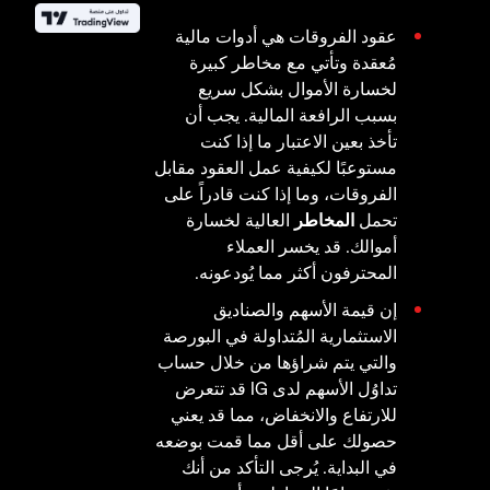
عقود الفروقات هي أدوات مالية
مُعقدة وتأتي مع مخاطر كبيرة
لخسارة الأموال بشكل سريع
بسبب الرافعة المالية. يجب أن
تأخذ بعين الاعتبار ما إذا كنت
مستوعبًا لكيفية عمل العقود مقابل
الفروقات، وما إذا كنت قادراً على
تحمل
المخاطر
العالية لخسارة
أموالك. قد يخسر العملاء
المحترفون أكثر مما يُودعونه.
إن قيمة الأسهم والصناديق
الاستثمارية المُتداولة في البورصة
والتي يتم شراؤها من خلال حساب
تداوُل الأسهم لدى IG قد تتعرض
للارتفاع والانخفاض، مما قد يعني
حصولك على أقل مما قمت بوضعه
في البداية. يُرجى التأكد من أنك