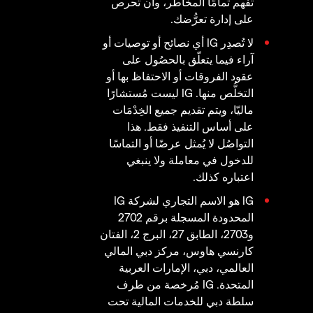
تفهم تمامًا المخاطر، وأن تحرص
على إدارة تعرُّضك.
لا تُصدِر IG أي نصائح أو توصيات أو
آراء فيما يتعلّق بالحصُول على
عقود الفروقات أو الاحتفاظ بها أو
التخلُّص منها. IG ليست مُستشارًا
ماليّا، ويتم تقديم جميع الخِدْمَات
على أساس التنفيذ فقط. هذا
التواصُل لا يُمثل عرضًا أو التماسًا
للدخول في معاملة ولا ينبغي
اعتباره كذلك.
IG هو الاسم التجاري لشركة IG
المحدودة المسجلة برقم 2702
و2703، الطابق 27، البرج 2، الفتان
كارنسي هاوس، مركز دبي المالي
العالمي، دبي، الإمارات العربية
المتحدة. IG مُرخصة من طرف
سلطة دبي للخدمات المالية تحت