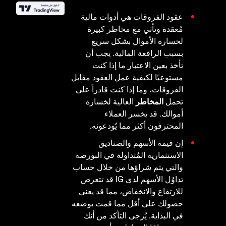
عقود الفروقات هي أدوات مالية
مُعقدة وتأتي مع مخاطر كبيرة
لخسارة الأموال بشكل سريع
بسبب الرافعة المالية. يجب أن
تأخذ بعين الاعتبار ما إذا كنت
مستوعبًا لكيفية عمل العقود مقابل
الفروقات، وما إذا كنت قادراً على
تحمل
المخاطر
العالية لخسارة
أموالك. قد يخسر العملاء
المحترفون أكثر مما يُودعونه.
إن قيمة الأسهم والصناديق
الاستثمارية المُتداولة في البورصة
والتي يتم شراؤها من خلال حساب
تداوُل الأسهم لدى IG قد تتعرض
للارتفاع والانخفاض، مما قد يعني
حصولك على أقل مما قمت بوضعه
في البداية. يُرجى التأكد من أنك