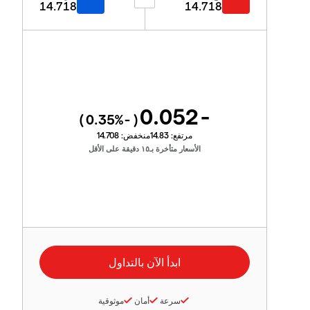
14.718
14.718
-0.052
%)
-0.35
(
مرتفع:
14.83
منخفض:
14.708
الأسعار متأخرة بـ١٥ دقيقة على الأقل
سرعة
أمان
موثوقية