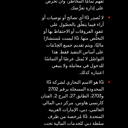
تفهم تمامًا المخاطر، وأن تحرص
على إدارة تعرُّضك.
لا تُصدِر IG أي نصائح أو توصيات أو
آراء فيما يتعلّق بالحصُول على
عقود الفروقات أو الاحتفاظ بها أو
التخلُّص منها. IG ليست مُستشارًا
ماليّا، ويتم تقديم جميع الخِدْمَات
على أساس التنفيذ فقط. هذا
التواصُل لا يُمثل عرضًا أو التماسًا
للدخول في معاملة ولا ينبغي
اعتباره كذلك.
IG هو الاسم التجاري لشركة IG
المحدودة المسجلة برقم 2702
و2703، الطابق 27، البرج 2، الفتان
كارنسي هاوس، مركز دبي المالي
العالمي، دبي، الإمارات العربية
المتحدة. IG مُرخصة من طرف
سلطة دبي للخدمات المالية تحت