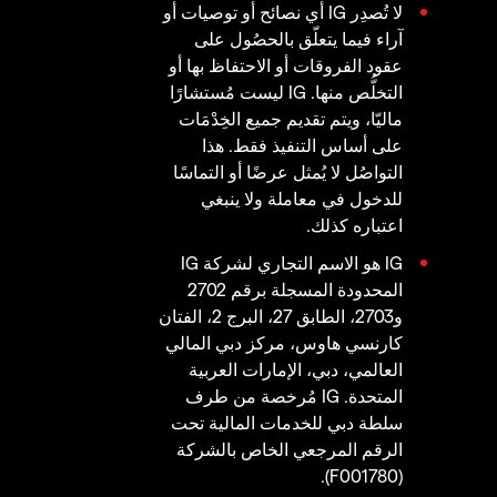
لا تُصدِر IG أي نصائح أو توصيات أو
آراء فيما يتعلّق بالحصُول على
عقود الفروقات أو الاحتفاظ بها أو
التخلُّص منها. IG ليست مُستشارًا
ماليّا، ويتم تقديم جميع الخِدْمَات
على أساس التنفيذ فقط. هذا
التواصُل لا يُمثل عرضًا أو التماسًا
للدخول في معاملة ولا ينبغي
اعتباره كذلك.
IG هو الاسم التجاري لشركة IG
المحدودة المسجلة برقم 2702
و2703، الطابق 27، البرج 2، الفتان
كارنسي هاوس، مركز دبي المالي
العالمي، دبي، الإمارات العربية
المتحدة. IG مُرخصة من طرف
سلطة دبي للخدمات المالية تحت
الرقم المرجعي الخاص بالشركة
(F001780).