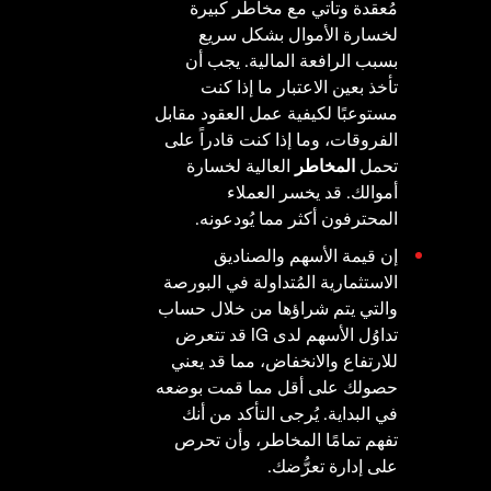
مُعقدة وتأتي مع مخاطر كبيرة
لخسارة الأموال بشكل سريع
بسبب الرافعة المالية. يجب أن
تأخذ بعين الاعتبار ما إذا كنت
مستوعبًا لكيفية عمل العقود مقابل
الفروقات، وما إذا كنت قادراً على
تحمل
المخاطر
العالية لخسارة
أموالك. قد يخسر العملاء
المحترفون أكثر مما يُودعونه.
إن قيمة الأسهم والصناديق
الاستثمارية المُتداولة في البورصة
والتي يتم شراؤها من خلال حساب
تداوُل الأسهم لدى IG قد تتعرض
للارتفاع والانخفاض، مما قد يعني
حصولك على أقل مما قمت بوضعه
في البداية. يُرجى التأكد من أنك
تفهم تمامًا المخاطر، وأن تحرص
على إدارة تعرُّضك.