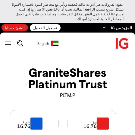
عقود الفروقات هي أدوات مالية مُعقدة وتأتي مع مخاطر كبيرة لخسارة الأموال
بشكل سريع بسبب الرافعة المالية. يجب أن تأخذ بعين الاعتبار ما إذا كنت
مستوعبًا لكيفية عمل العقود مقابل الفروقات، وما إذا كنت قادراً على تحمل
المخاطر العالية لخسارة أموالك.
المزيد من IG
تسجيل الدخول
أنشئ حسابا
English
GraniteShares
Platinum Trust
PLTM.P
بيع
شراء
16.76
16.76