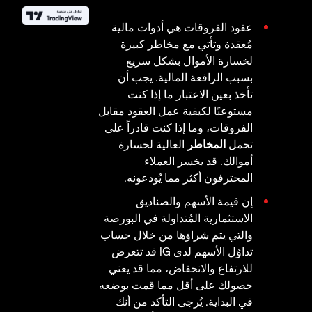
عقود الفروقات هي أدوات مالية
مُعقدة وتأتي مع مخاطر كبيرة
لخسارة الأموال بشكل سريع
بسبب الرافعة المالية. يجب أن
تأخذ بعين الاعتبار ما إذا كنت
مستوعبًا لكيفية عمل العقود مقابل
الفروقات، وما إذا كنت قادراً على
تحمل
المخاطر
العالية لخسارة
أموالك. قد يخسر العملاء
المحترفون أكثر مما يُودعونه.
إن قيمة الأسهم والصناديق
الاستثمارية المُتداولة في البورصة
والتي يتم شراؤها من خلال حساب
تداوُل الأسهم لدى IG قد تتعرض
للارتفاع والانخفاض، مما قد يعني
حصولك على أقل مما قمت بوضعه
في البداية. يُرجى التأكد من أنك