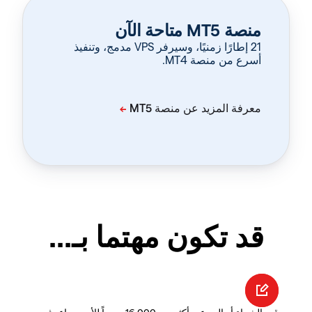
منصة MT5 متاحة الآن
‏21 إطارًا زمنيًا، وسيرفر VPS مدمج، وتنفيذ
أسرع من منصة MT4.
قد تكون مهتما بـ...