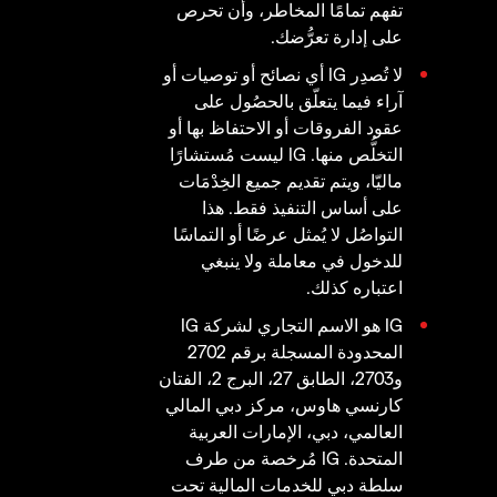
تفهم تمامًا المخاطر، وأن تحرص
على إدارة تعرُّضك.
لا تُصدِر IG أي نصائح أو توصيات أو
آراء فيما يتعلّق بالحصُول على
عقود الفروقات أو الاحتفاظ بها أو
التخلُّص منها. IG ليست مُستشارًا
ماليّا، ويتم تقديم جميع الخِدْمَات
على أساس التنفيذ فقط. هذا
التواصُل لا يُمثل عرضًا أو التماسًا
للدخول في معاملة ولا ينبغي
اعتباره كذلك.
IG هو الاسم التجاري لشركة IG
المحدودة المسجلة برقم 2702
و2703، الطابق 27، البرج 2، الفتان
كارنسي هاوس، مركز دبي المالي
العالمي، دبي، الإمارات العربية
المتحدة. IG مُرخصة من طرف
سلطة دبي للخدمات المالية تحت