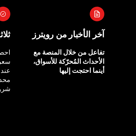
آخر الأخبار من رويترز
ثلاث
تفاعل من خلال المنصة مع
احصل
الأحداث المُحرّكة للأسواق،
سعر 
أينما احتجت إليها
عند 
محدد
شروط