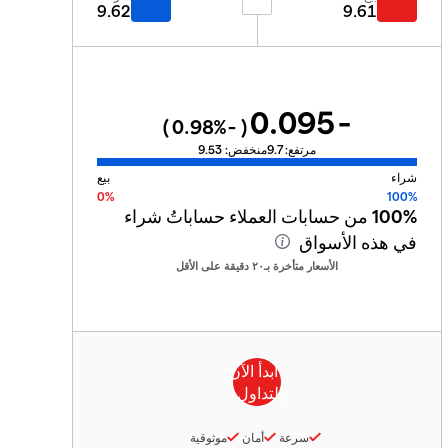
9.62
9.61
-0.095
%)
-0.98
(
مرتفع:
9.7
منخفض:
9.53
شراء
بيع
0%
100%
100%
من حسابات العملاء حساباتُ شراء
في هذه الأسواق
الأسعار متأخرة بـ٢٠ دقيقة على الأقل
سرعة
أمان
موثوقية