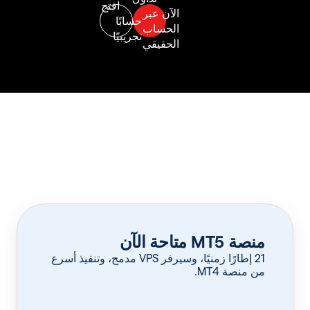
منصة MT5 متاحة الآن
‏21 إطارًا زمنيًا، وسيرفر VPS مدمج، وتنفيذ أسرع
من منصة MT4.