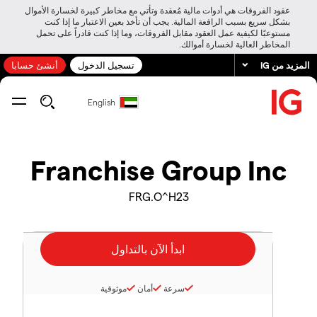
عقود الفروقات هي أدوات مالية مُعقدة وتأتي مع مخاطر كبيرة لخسارة الأموال
بشكل سريع بسبب الرافعة المالية. يجب أن تأخذ بعين الاعتبار ما إذا كنت
مستوعبًا لكيفية عمل العقود مقابل الفروقات، وما إذا كنت قادراً على تحمل
المخاطر العالية لخسارة أموالك.
المزيد من IG
تسجيل الدخول
أنشئ حسابا
English
Franchise Group Inc
FRG.O^H23
سرعة
أمان
موثوقية