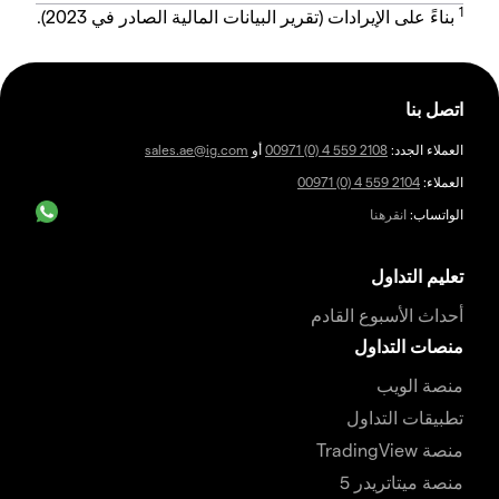
1
بناءً على الإيرادات (تقرير البيانات المالية الصادر في 2023).
اتصل بنا
العملاء الجدد:
00971 (0) 4 559 2108
أو
sales.ae@ig.com
العملاء:
00971 (0) 4 559 2104
الواتساب:
انقرهنا
تعليم التداول
أحداث الأسبوع القادم
منصات التداول
منصة الويب
تطبيقات التداول
منصة TradingView
منصة ميتاتريدر 5