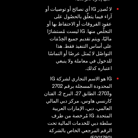
لا تُصدِر IG أي نصائح أو توصيات أو
آراء فيما يتعلّق بالحصُول على
عقود الفروقات أو الاحتفاظ بها أو
التخلُّص منها. IG ليست مُستشارًا
ماليّا، ويتم تقديم جميع الخِدْمَات
على أساس التنفيذ فقط. هذا
التواصُل لا يُمثل عرضًا أو التماسًا
للدخول في معاملة ولا ينبغي
اعتباره كذلك.
IG هو الاسم التجاري لشركة IG
المحدودة المسجلة برقم 2702
و2703، الطابق 27، البرج 2، الفتان
كارنسي هاوس، مركز دبي المالي
العالمي، دبي، الإمارات العربية
المتحدة. IG مُرخصة من طرف
سلطة دبي للخدمات المالية تحت
الرقم المرجعي الخاص بالشركة
(F001780).