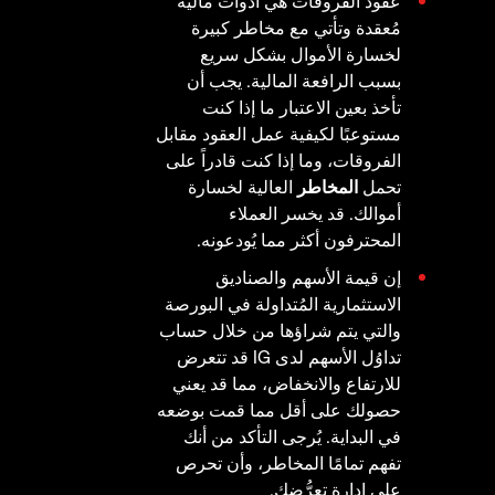
عقود الفروقات هي أدوات مالية
مُعقدة وتأتي مع مخاطر كبيرة
لخسارة الأموال بشكل سريع
بسبب الرافعة المالية. يجب أن
تأخذ بعين الاعتبار ما إذا كنت
مستوعبًا لكيفية عمل العقود مقابل
الفروقات، وما إذا كنت قادراً على
تحمل
المخاطر
العالية لخسارة
أموالك. قد يخسر العملاء
المحترفون أكثر مما يُودعونه.
إن قيمة الأسهم والصناديق
الاستثمارية المُتداولة في البورصة
والتي يتم شراؤها من خلال حساب
تداوُل الأسهم لدى IG قد تتعرض
للارتفاع والانخفاض، مما قد يعني
حصولك على أقل مما قمت بوضعه
في البداية. يُرجى التأكد من أنك
تفهم تمامًا المخاطر، وأن تحرص
على إدارة تعرُّضك.