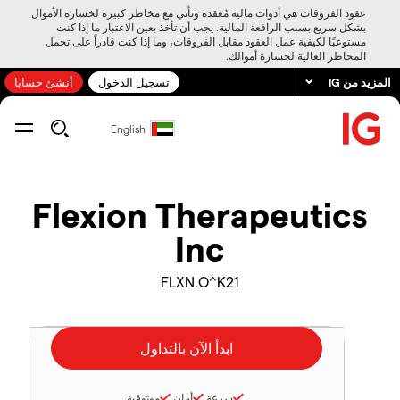
عقود الفروقات هي أدوات مالية مُعقدة وتأتي مع مخاطر كبيرة لخسارة الأموال
بشكل سريع بسبب الرافعة المالية. يجب أن تأخذ بعين الاعتبار ما إذا كنت
مستوعبًا لكيفية عمل العقود مقابل الفروقات، وما إذا كنت قادراً على تحمل
المخاطر العالية لخسارة أموالك.
المزيد من IG
تسجيل الدخول
أنشئ حسابا
English
Flexion Therapeutics
Inc
FLXN.O^K21
سرعة
أمان
موثوقية