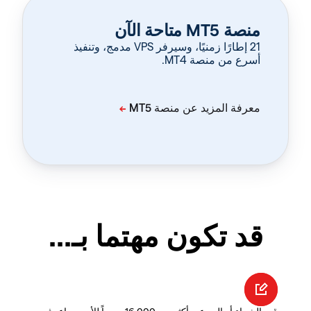
منصة MT5 متاحة الآن
‏21 إطارًا زمنيًا، وسيرفر VPS مدمج، وتنفيذ
أسرع من منصة MT4.
قد تكون مهتما بـ...