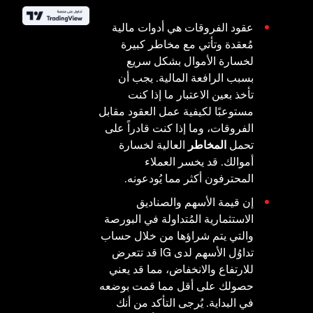
عقود الفروقات هي أدوات مالية
مُعقدة وتأتي مع مخاطر كبيرة
لخسارة الأموال بشكل سريع
بسبب الرافعة المالية. يجب أن
تأخذ بعين الاعتبار ما إذا كنت
مستوعبًا لكيفية عمل العقود مقابل
الفروقات، وما إذا كنت قادراً على
تحمل
المخاطر
العالية لخسارة
أموالك. قد يخسر العملاء
المحترفون أكثر مما يُودعونه.
إن قيمة الأسهم والصناديق
الاستثمارية المُتداولة في البورصة
والتي يتم شراؤها من خلال حساب
تداوُل الأسهم لدى IG قد تتعرض
للارتفاع والانخفاض، مما قد يعني
حصولك على أقل مما قمت بوضعه
في البداية. يُرجى التأكد من أنك