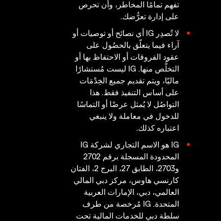
تفهم تمامًا المخاطر، وأن تحرص
على إدارة تعرُّضك.
لا تُصدِر IG أي نصائح أو توصيات أو
آراء فيما يتعلّق بالحصُول على
عقود الفروقات أو الاحتفاظ بها أو
التخلُّص منها. IG ليست مُستشارًا
ماليّا، ويتم تقديم جميع الخِدْمَات
على أساس التنفيذ فقط. هذا
التواصُل لا يُمثل عرضًا أو التماسًا
للدخول في معاملة ولا ينبغي
اعتباره كذلك.
IG هو الاسم التجاري لشركة IG
المحدودة المسجلة برقم 2702
و2703، الطابق 27، البرج 2، الفتان
كارنسي هاوس، مركز دبي المالي
العالمي، دبي، الإمارات العربية
المتحدة. IG مُرخصة من طرف
سلطة دبي للخدمات المالية تحت