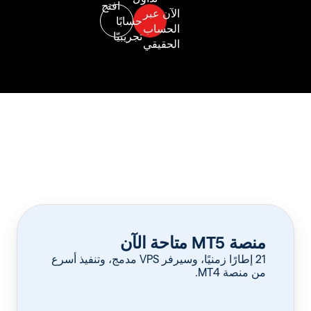
منصة MT5 متاحة الآن
‏21 إطارًا زمنيًا، وسيرفر VPS مدمج، وتنفيذ أسرع
من منصة MT4.