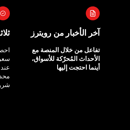
آخر الأخبار من رويترز
ثلاث
تفاعل من خلال المنصة مع
احصل
الأحداث المُحرّكة للأسواق،
سعر 
أينما احتجت إليها
عند 
محدد
شروط