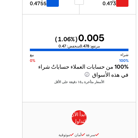
0.4755
0.473
0.005
1.06
%)
(
مرتفع:
0.478
منخفض:
0.47
شراء
بيع
0%
100%
100%
من حسابات العملاء حساباتُ شراء
في هذه الأسواق
الأسعار متأخرة بـ١٥ دقيقة على الأقل
سرعة
أمان
موثوقية