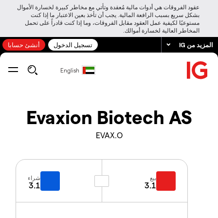
عقود الفروقات هي أدوات مالية مُعقدة وتأتي مع مخاطر كبيرة لخسارة الأموال
بشكل سريع بسبب الرافعة المالية. يجب أن تأخذ بعين الاعتبار ما إذا كنت
مستوعبًا لكيفية عمل العقود مقابل الفروقات، وما إذا كنت قادراً على تحمل
المخاطر العالية لخسارة أموالك.
المزيد من IG
تسجيل الدخول
أنشئ حسابا
English
Evaxion Biotech AS
EVAX.O
بيع
شراء
3.1
3.1