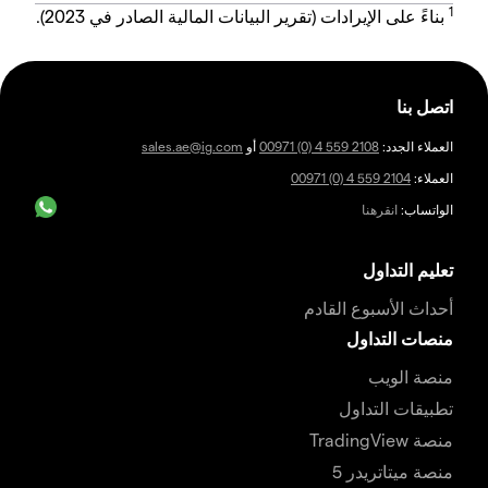
1
بناءً على الإيرادات (تقرير البيانات المالية الصادر في 2023).
اتصل بنا
العملاء الجدد:
00971 (0) 4 559 2108
أو
sales.ae@ig.com
العملاء:
00971 (0) 4 559 2104
الواتساب:
انقرهنا
تعليم التداول
أحداث الأسبوع القادم
منصات التداول
منصة الويب
تطبيقات التداول
منصة TradingView
منصة ميتاتريدر 5