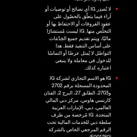
لا تُصدِر IG أي نصائح أو توصيات أو
آراء فيما يتعلّق بالحصُول على
عقود الفروقات أو الاحتفاظ بها أو
التخلُّص منها. IG ليست مُستشارًا
ماليّا، ويتم تقديم جميع الخِدْمَات
على أساس التنفيذ فقط. هذا
التواصُل لا يُمثل عرضًا أو التماسًا
للدخول في معاملة ولا ينبغي
اعتباره كذلك.
IG هو الاسم التجاري لشركة IG
المحدودة المسجلة برقم 2702
و2703، الطابق 27، البرج 2، الفتان
كارنسي هاوس، مركز دبي المالي
العالمي، دبي، الإمارات العربية
المتحدة. IG مُرخصة من طرف
سلطة دبي للخدمات المالية تحت
الرقم المرجعي الخاص بالشركة
(F001780).