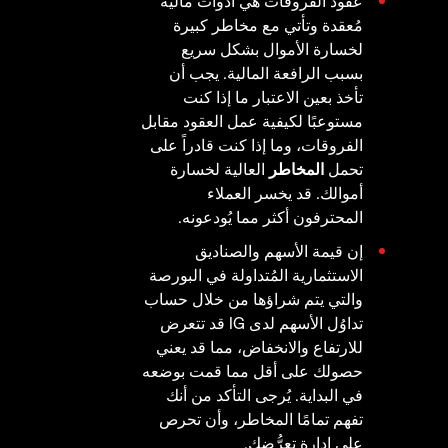
عقود الفروقات هي أدوات مالية
مُعقدة وتأتي مع مخاطر كبيرة
لخسارة الأموال بشكل سريع
بسبب الرافعة المالية. يجب أن
تأخذ بعين الاعتبار ما إذا كنت
مستوعبًا لكيفية عمل العقود مقابل
الفروقات، وما إذا كنت قادراً على
تحمل
المخاطر
العالية لخسارة
أموالك. قد يخسر العملاء
المحترفون أكثر مما يُودعونه.
إن قيمة الأسهم والصناديق
الاستثمارية المُتداولة في البورصة
والتي يتم شراؤها من خلال حساب
تداوُل الأسهم لدى IG قد تتعرض
للارتفاع والانخفاض، مما قد يعني
حصولك على أقل مما قمت بوضعه
في البداية. يُرجى التأكد من أنك
تفهم تمامًا المخاطر، وأن تحرص
على إدارة تعرُّضك.